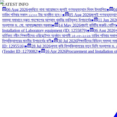
LATEST INFO
06 Aug 2026
খুকৃবিতে নানা আয়োজনে জুলাই গণঅভ্যুত্থান দিবস উদযাপিত
●
0
তারিখ শনিবার সকাল ১১:০০ টায় অনুষ্ঠিত হবে।
●
05 Aug 2026
জুলাই গণঅভ্যুত্থান দ
সমস্যা সমাধানে দ্রুত পদক্ষেপের আশ্বাস খুকৃবির নবনিযুক্ত উপাচার্যের
●
11 Jun 202
অধ্যাপক ড. মো. আসাদুজ্জামান সরকার
●
14 May 2026
বাছাই কমিটির জরুরি নোটিশ
Installation of Laboratory equipment (ID: 1255879)
●
06 Aug 2026
খ
ভর্তিকৃত নবীন শিক্ষার্থীদের ওরিয়েন্টেশন অনুষ্ঠান আগামী ১৫-০৮-২০২৬ তারিখ শনিবার সকা
বিশ্ববিদ্যালয়ের মাননীয় উপাচার্যের বাণী
●
30 Jul 2026
শিক্ষার্থীদের বিভিন্ন সমস্যা স
ID: 1295516)
●
28 Jul 2026
খুলনা কৃষি বিশ্ববিদ্যালয়ের নতুন ভিসি অধ্যাপক ড.
(Tender ID :1270082)
●
16 Apr 2026
Procurement and Installation 