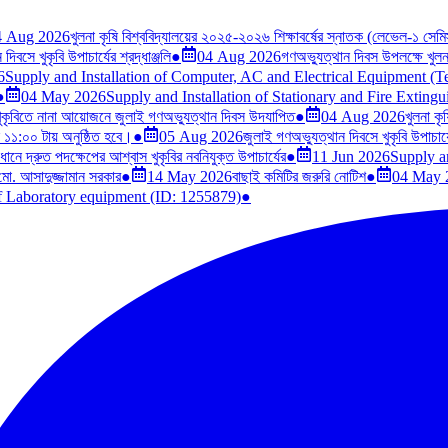
4 Aug 2026
খুলনা কৃষি বিশ্ববিদ্যালয়ের ২০২৫-২০২৬ শিক্ষাবর্ষের স্নাতক (লেভেল-১ সেমিস্
িবসে খুকৃবি উপাচার্যের শ্রদ্ধাঞ্জলি
●
04 Aug 2026
গণঅভ্যুত্থান দিবস উপলক্ষে খুলনা 
6
Supply and Installation of Computer, AC and Electrical Equipment (
●
04 May 2026
Supply and Installation of Stationary and Fire Exting
ুকৃবিতে নানা আয়োজনে জুলাই গণঅভ্যুত্থান দিবস উদযাপিত
●
04 Aug 2026
খুলনা কৃ
ল ১১:০০ টায় অনুষ্ঠিত হবে।
●
05 Aug 2026
জুলাই গণঅভ্যুত্থান দিবসে খুকৃবি উপাচার্যে
মাধানে দ্রুত পদক্ষেপের আশ্বাস খুকৃবির নবনিযুক্ত উপাচার্যের
●
11 Jun 2026
Supply a
 মো. আসাদুজ্জামান সরকার
●
14 May 2026
বাছাই কমিটির জরুরি নোটিশ
●
04 May 
of Laboratory equipment (ID: 1255879)
●