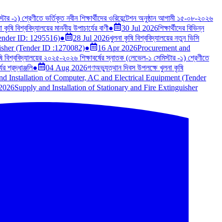
টার -১) শ্রেণীতে ভর্তিকৃত নবীন শিক্ষার্থীদের ওরিয়েন্টেশন অনুষ্ঠান আগামী ১৫-০৮-২০২৬
কৃষি বিশ্ববিদ্যালয়ের মাননীয় উপাচার্যের বাণী
●
30 Jul 2026
শিক্ষার্থীদের বিভিন্ন
Tender ID: 1295516)
●
28 Jul 2026
খুলনা কৃষি বিশ্ববিদ্যালয়ের নতুন ভিসি
uisher (Tender ID :1270082)
●
16 Apr 2026
Procurement and
ষি বিশ্ববিদ্যালয়ের ২০২৫-২০২৬ শিক্ষাবর্ষের স্নাতক (লেভেল-১ সেমিস্টার -১) শ্রেণীতে
র শ্রদ্ধাঞ্জলি
●
04 Aug 2026
গণঅভ্যুত্থান দিবস উপলক্ষে খুলনা কৃষি
nd Installation of Computer, AC and Electrical Equipment (Tender
2026
Supply and Installation of Stationary and Fire Extinguisher