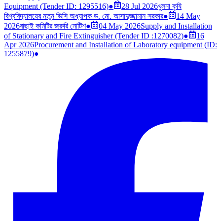
Equipment (Tender ID: 1295516)
●
28 Jul 2026
খুলনা কৃষি
বিশ্ববিদ্যালয়ের নতুন ভিসি অধ্যাপক ড. মো. আসাদুজ্জামান সরকার
●
14 May
2026
বাছাই কমিটির জরুরি নোটিশ
●
04 May 2026
Supply and Installation
of Stationary and Fire Extinguisher (Tender ID :1270082)
●
16
Apr 2026
Procurement and Installation of Laboratory equipment (ID:
1255879)
●