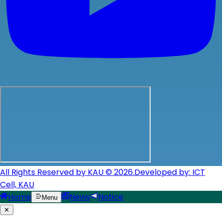
All Rights Reserved by KAU © 2026.
Developed by: ICT
Cell, KAU
Home
News
Notice
Menu
✕