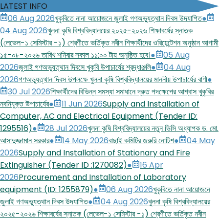
LATEST INFO
06 Aug 2026
খুকৃবিতে নানা আয়োজনে জুলাই গণঅভ্যুত্থান দিবস উদযাপিত
●
04 Aug 2026
খুলনা কৃষি বিশ্ববিদ্যালয়ের ২০২৫-২০২৬ শিক্ষাবর্ষের স্নাতক
(লেভেল-১ সেমিস্টার -১) শ্রেণীতে ভর্তিকৃত নবীন শিক্ষার্থীদের ওরিয়েন্টেশন অনুষ্ঠান আগামী
১৫-০৮-২০২৬ তারিখ শনিবার সকাল ১১:০০ টায় অনুষ্ঠিত হবে।
●
05 Aug
2026
জুলাই গণঅভ্যুত্থান দিবসে খুকৃবি উপাচার্যের শ্রদ্ধাঞ্জলি
●
04 Aug
2026
গণঅভ্যুত্থান দিবস উপলক্ষে খুলনা কৃষি বিশ্ববিদ্যালয়ের মাননীয় উপাচার্যের বাণী
●
30 Jul 2026
শিক্ষার্থীদের বিভিন্ন সমস্যা সমাধানে দ্রুত পদক্ষেপের আশ্বাস খুকৃবির
নবনিযুক্ত উপাচার্যের
●
11 Jun 2026
Supply and Installation of
Computer, AC and Electrical Equipment (Tender ID:
1295516)
●
28 Jul 2026
খুলনা কৃষি বিশ্ববিদ্যালয়ের নতুন ভিসি অধ্যাপক ড. মো.
আসাদুজ্জামান সরকার
●
14 May 2026
বাছাই কমিটির জরুরি নোটিশ
●
04 May
2026
Supply and Installation of Stationary and Fire
Extinguisher (Tender ID :1270082)
●
16 Apr
2026
Procurement and Installation of Laboratory
equipment (ID: 1255879)
●
06 Aug 2026
খুকৃবিতে নানা আয়োজনে
জুলাই গণঅভ্যুত্থান দিবস উদযাপিত
●
04 Aug 2026
খুলনা কৃষি বিশ্ববিদ্যালয়ের
২০২৫-২০২৬ শিক্ষাবর্ষের স্নাতক (লেভেল-১ সেমিস্টার -১) শ্রেণীতে ভর্তিকৃত নবীন