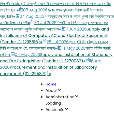
শিক্ষার্থীদের ওরিয়েন্টেশন অনুষ্ঠান আগামী ১৫-০৮-২০২৬ তারিখ শনিবার সকাল ১১:০০ টায়
অনুষ্ঠিত হবে।
●
05 Aug 2026
জুলাই গণঅভ্যুত্থান দিবসে খুকৃবি উপাচার্যের
শ্রদ্ধাঞ্জলি
●
04 Aug 2026
গণঅভ্যুত্থান দিবস উপলক্ষে খুলনা কৃষি বিশ্ববিদ্যালয়ের
মাননীয় উপাচার্যের বাণী
●
30 Jul 2026
শিক্ষার্থীদের বিভিন্ন সমস্যা সমাধানে দ্রুত
পদক্ষেপের আশ্বাস খুকৃবির নবনিযুক্ত উপাচার্যের
●
11 Jun 2026
Supply and
Installation of Computer, AC and Electrical Equipment
(Tender ID: 1295516)
●
28 Jul 2026
খুলনা কৃষি বিশ্ববিদ্যালয়ের নতুন
ভিসি অধ্যাপক ড. মো. আসাদুজ্জামান সরকার
●
14 May 2026
বাছাই কমিটির জরুরি
নোটিশ
●
04 May 2026
Supply and Installation of Stationary
and Fire Extinguisher (Tender ID :1270082)
●
16 Apr
2026
Procurement and Installation of Laboratory
equipment (ID: 1255879)
●
Home
About
Administration
Loading...
Academic