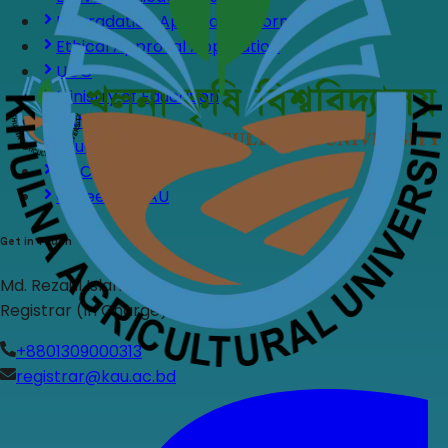
Upgradation Application Form
Ethical Approval Application
UGC
Ministry of Education
BANBEIS
Education Boards
NOC
Career at KAU
Get in Touch
Md. Rezaul Islam
Registrar (In Charge)
+8801309000313
registrar@kau.ac.bd