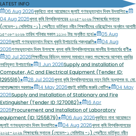
LATEST INFO
06 Aug 2026
খুকৃবিতে নানা আয়োজনে জুলাই গণঅভ্যুত্থান দিবস উদযাপিত
●
04 Aug 2026
খুলনা কৃষি বিশ্ববিদ্যালয়ের ২০২৫-২০২৬ শিক্ষাবর্ষের স্নাতক
(লেভেল-১ সেমিস্টার -১) শ্রেণীতে ভর্তিকৃত নবীন শিক্ষার্থীদের ওরিয়েন্টেশন অনুষ্ঠান আগামী
১৫-০৮-২০২৬ তারিখ শনিবার সকাল ১১:০০ টায় অনুষ্ঠিত হবে।
●
05 Aug
2026
জুলাই গণঅভ্যুত্থান দিবসে খুকৃবি উপাচার্যের শ্রদ্ধাঞ্জলি
●
04 Aug
2026
গণঅভ্যুত্থান দিবস উপলক্ষে খুলনা কৃষি বিশ্ববিদ্যালয়ের মাননীয় উপাচার্যের বাণী
●
30 Jul 2026
শিক্ষার্থীদের বিভিন্ন সমস্যা সমাধানে দ্রুত পদক্ষেপের আশ্বাস খুকৃবির
নবনিযুক্ত উপাচার্যের
●
11 Jun 2026
Supply and Installation of
Computer, AC and Electrical Equipment (Tender ID:
1295516)
●
28 Jul 2026
খুলনা কৃষি বিশ্ববিদ্যালয়ের নতুন ভিসি অধ্যাপক ড. মো.
আসাদুজ্জামান সরকার
●
14 May 2026
বাছাই কমিটির জরুরি নোটিশ
●
04 May
2026
Supply and Installation of Stationary and Fire
Extinguisher (Tender ID :1270082)
●
16 Apr
2026
Procurement and Installation of Laboratory
equipment (ID: 1255879)
●
06 Aug 2026
খুকৃবিতে নানা আয়োজনে
জুলাই গণঅভ্যুত্থান দিবস উদযাপিত
●
04 Aug 2026
খুলনা কৃষি বিশ্ববিদ্যালয়ের
২০২৫-২০২৬ শিক্ষাবর্ষের স্নাতক (লেভেল-১ সেমিস্টার -১) শ্রেণীতে ভর্তিকৃত নবীন