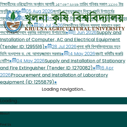
শিক্ষার্থীদের ওরিয়েন্টেশন অনুষ্ঠান আগামী ১৫-০৮-২০২৬ তারিখ শনিবার সকাল ১১:০০ টায়
অনুষ্ঠিত হবে।
●
05 Aug 2026
জুলাই গণঅভ্যুত্থান দিবসে খুকৃবি উপাচার্যের
শ্রদ্ধাঞ্জলি
●
04 Aug 2026
গণঅভ্যুত্থান দিবস উপলক্ষে খুলনা কৃষি বিশ্ববিদ্যালয়ের
মাননীয় উপাচার্যের বাণী
●
30 Jul 2026
শিক্ষার্থীদের বিভিন্ন সমস্যা সমাধানে দ্রুত
পদক্ষেপের আশ্বাস খুকৃবির নবনিযুক্ত উপাচার্যের
●
11 Jun 2026
Supply and
Installation of Computer, AC and Electrical Equipment
(Tender ID: 1295516)
●
28 Jul 2026
খুলনা কৃষি বিশ্ববিদ্যালয়ের নতুন
ভিসি অধ্যাপক ড. মো. আসাদুজ্জামান সরকার
●
14 May 2026
বাছাই কমিটির জরুরি
নোটিশ
●
04 May 2026
Supply and Installation of Stationary
and Fire Extinguisher (Tender ID :1270082)
●
16 Apr
2026
Procurement and Installation of Laboratory
equipment (ID: 1255879)
●
Loading navigation...
Loading...
About
Find Us