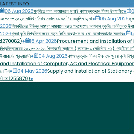
LATEST INFO
06 Aug 2026
খুকৃবিতে নানা আয়োজনে জুলাই গণঅভ্যুত্থান দিবস উদযাপিত
●
0
১৫-০৮-২০২৬ তারিখ শনিবার সকাল ১১:০০ টায় অনুষ্ঠিত হবে।
●
05 Aug 2026
জুল
2026
শিক্ষার্থীদের বিভিন্ন সমস্যা সমাধানে দ্রুত পদক্ষেপের আশ্বাস খুকৃবির নবনিযুক্ত উপাচ
2026
খুলনা কৃষি বিশ্ববিদ্যালয়ের নতুন ভিসি অধ্যাপক ড. মো. আসাদুজ্জামান সরকার
●
1
:1270082)
●
16 Apr 2026
Procurement and Installation of
বিশ্ববিদ্যালয়ের ২০২৫-২০২৬ শিক্ষাবর্ষের স্নাতক (লেভেল-১ সেমিস্টার -১) শ্রেণীতে ভর্ত
উপাচার্যের শ্রদ্ধাঞ্জলি
●
04 Aug 2026
গণঅভ্যুত্থান দিবস উপলক্ষে খুলনা কৃষি বিশ্বব
and Installation of Computer, AC and Electrical Equipmen
নোটিশ
●
04 May 2026
Supply and Installation of Stationary
(ID: 1255879)
●