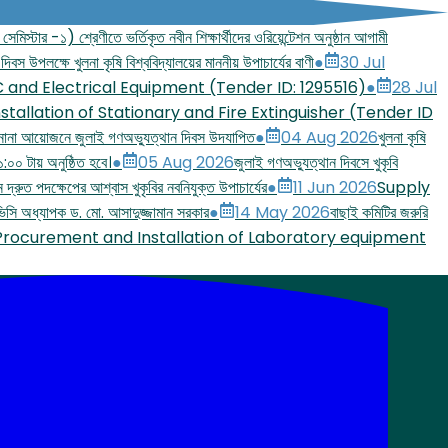
মিস্টার -১) শ্রেণীতে ভর্তিকৃত নবীন শিক্ষার্থীদের ওরিয়েন্টেশন অনুষ্ঠান আগামী
দিবস উপলক্ষে খুলনা কৃষি বিশ্ববিদ্যালয়ের মাননীয় উপাচার্যের বাণী
●
30 Jul
C and Electrical Equipment (Tender ID: 1295516)
●
28 Jul
stallation of Stationary and Fire Extinguisher (Tender ID
 নানা আয়োজনে জুলাই গণঅভ্যুত্থান দিবস উদযাপিত
●
04 Aug 2026
খুলনা কৃষি
:০০ টায় অনুষ্ঠিত হবে।
●
05 Aug 2026
জুলাই গণঅভ্যুত্থান দিবসে খুকৃবি
নে দ্রুত পদক্ষেপের আশ্বাস খুকৃবির নবনিযুক্ত উপাচার্যের
●
11 Jun 2026
Supply
ন ভিসি অধ্যাপক ড. মো. আসাদুজ্জামান সরকার
●
14 May 2026
বাছাই কমিটির জরুরি
Procurement and Installation of Laboratory equipment