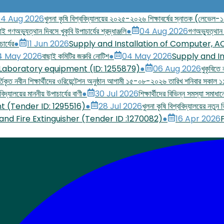
4 Aug 2026
খুলনা কৃষি বিশ্ববিদ্যালয়ের ২০২৫-২০২৬ শিক্ষাবর্ষের স্নাতক (লেভেল-১ সে
াই গণঅভ্যুত্থান দিবসে খুকৃবি উপাচার্যের শ্রদ্ধাঞ্জলি
●
04 Aug 2026
গণঅভ্যুত্থান 
ার্যের
●
11 Jun 2026
Supply and Installation of Computer, A
4 May 2026
বাছাই কমিটির জরুরি নোটিশ
●
04 May 2026
Supply and In
 Laboratory equipment (ID: 1255879)
●
06 Aug 2026
খুকৃবিতে
িকৃত নবীন শিক্ষার্থীদের ওরিয়েন্টেশন অনুষ্ঠান আগামী ১৫-০৮-২০২৬ তারিখ শনিবার সকাল ১১
িদ্যালয়ের মাননীয় উপাচার্যের বাণী
●
30 Jul 2026
শিক্ষার্থীদের বিভিন্ন সমস্যা সমাধা
t (Tender ID: 1295516)
●
28 Jul 2026
খুলনা কৃষি বিশ্ববিদ্যালয়ের নতু
 and Fire Extinguisher (Tender ID :1270082)
●
16 Apr 2026