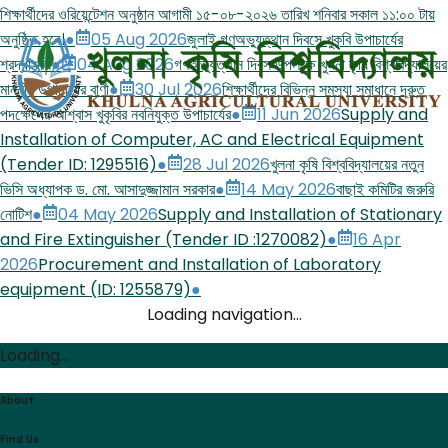
শিক্ষার্থীদের ওরিয়েন্টেশন অনুষ্ঠান আগামী ১৫-০৮-২০২৬ তারিখ শনিবার সকাল ১১:০০ টায়
অনুষ্ঠিত হবে।
●
05 Aug 2026
জুলাই গণঅভ্যুত্থান দিবসে খুকৃবি উপাচার্যের
শ্রদ্ধাঞ্জলি
●
04 Aug 2026
গণঅভ্যুত্থান দিবস উপলক্ষে খুলনা কৃষি বিশ্ববিদ্যালয়ের
মাননীয় উপাচার্যের বাণী
●
30 Jul 2026
শিক্ষার্থীদের বিভিন্ন সমস্যা সমাধানে দ্রুত
পদক্ষেপের আশ্বাস খুকৃবির নবনিযুক্ত উপাচার্যের
●
11 Jun 2026
Supply and
Installation of Computer, AC and Electrical Equipment
(Tender ID: 1295516)
●
28 Jul 2026
খুলনা কৃষি বিশ্ববিদ্যালয়ের নতুন
ভিসি অধ্যাপক ড. মো. আসাদুজ্জামান সরকার
●
14 May 2026
বাছাই কমিটির জরুরি
নোটিশ
●
04 May 2026
Supply and Installation of Stationary
and Fire Extinguisher (Tender ID :1270082)
●
16 Apr
2026
Procurement and Installation of Laboratory
equipment (ID: 1255879)
●
Loading navigation...
Loading...
About
Find Us