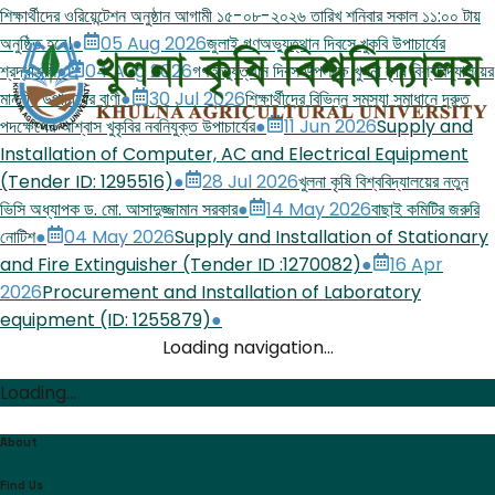
শিক্ষার্থীদের ওরিয়েন্টেশন অনুষ্ঠান আগামী ১৫-০৮-২০২৬ তারিখ শনিবার সকাল ১১:০০ টায়
অনুষ্ঠিত হবে।
●
05 Aug 2026
জুলাই গণঅভ্যুত্থান দিবসে খুকৃবি উপাচার্যের
শ্রদ্ধাঞ্জলি
●
04 Aug 2026
গণঅভ্যুত্থান দিবস উপলক্ষে খুলনা কৃষি বিশ্ববিদ্যালয়ের
মাননীয় উপাচার্যের বাণী
●
30 Jul 2026
শিক্ষার্থীদের বিভিন্ন সমস্যা সমাধানে দ্রুত
পদক্ষেপের আশ্বাস খুকৃবির নবনিযুক্ত উপাচার্যের
●
11 Jun 2026
Supply and
Installation of Computer, AC and Electrical Equipment
(Tender ID: 1295516)
●
28 Jul 2026
খুলনা কৃষি বিশ্ববিদ্যালয়ের নতুন
ভিসি অধ্যাপক ড. মো. আসাদুজ্জামান সরকার
●
14 May 2026
বাছাই কমিটির জরুরি
নোটিশ
●
04 May 2026
Supply and Installation of Stationary
and Fire Extinguisher (Tender ID :1270082)
●
16 Apr
2026
Procurement and Installation of Laboratory
equipment (ID: 1255879)
●
Loading navigation...
Loading...
About
Find Us