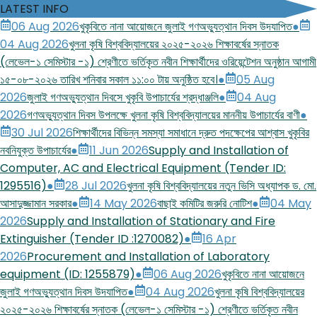
LATEST INFO
06 Aug 2026
খুকৃবিতে নানা আয়োজনে জুলাই গণঅভ্যুত্থান দিবস উদযাপিত
●
04 Aug 2026
খুলনা কৃষি বিশ্ববিদ্যালয়ের ২০২৫-২০২৬ শিক্ষাবর্ষের স্নাতক
(লেভেল-১ সেমিস্টার -১) শ্রেণীতে ভর্তিকৃত নবীন শিক্ষার্থীদের ওরিয়েন্টেশন অনুষ্ঠান আগামী
১৫-০৮-২০২৬ তারিখ শনিবার সকাল ১১:০০ টায় অনুষ্ঠিত হবে।
●
05 Aug
2026
জুলাই গণঅভ্যুত্থান দিবসে খুকৃবি উপাচার্যের শ্রদ্ধাঞ্জলি
●
04 Aug
2026
গণঅভ্যুত্থান দিবস উপলক্ষে খুলনা কৃষি বিশ্ববিদ্যালয়ের মাননীয় উপাচার্যের বাণী
●
30 Jul 2026
শিক্ষার্থীদের বিভিন্ন সমস্যা সমাধানে দ্রুত পদক্ষেপের আশ্বাস খুকৃবির
নবনিযুক্ত উপাচার্যের
●
11 Jun 2026
Supply and Installation of
Computer, AC and Electrical Equipment (Tender ID:
1295516)
●
28 Jul 2026
খুলনা কৃষি বিশ্ববিদ্যালয়ের নতুন ভিসি অধ্যাপক ড. মো.
আসাদুজ্জামান সরকার
●
14 May 2026
বাছাই কমিটির জরুরি নোটিশ
●
04 May
2026
Supply and Installation of Stationary and Fire
Extinguisher (Tender ID :1270082)
●
16 Apr
2026
Procurement and Installation of Laboratory
equipment (ID: 1255879)
●
06 Aug 2026
খুকৃবিতে নানা আয়োজনে
জুলাই গণঅভ্যুত্থান দিবস উদযাপিত
●
04 Aug 2026
খুলনা কৃষি বিশ্ববিদ্যালয়ের
২০২৫-২০২৬ শিক্ষাবর্ষের স্নাতক (লেভেল-১ সেমিস্টার -১) শ্রেণীতে ভর্তিকৃত নবীন