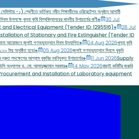
মিস্টার -১) শ্রেণীতে ভর্তিকৃত নবীন শিক্ষার্থীদের ওরিয়েন্টেশন অনুষ্ঠান আগামী
দিবস উপলক্ষে খুলনা কৃষি বিশ্ববিদ্যালয়ের মাননীয় উপাচার্যের বাণী
●
30 Jul
C and Electrical Equipment (Tender ID: 1295516)
●
28 Jul
stallation of Stationary and Fire Extinguisher (Tender ID
 নানা আয়োজনে জুলাই গণঅভ্যুত্থান দিবস উদযাপিত
●
04 Aug 2026
খুলনা কৃষি
:০০ টায় অনুষ্ঠিত হবে।
●
05 Aug 2026
জুলাই গণঅভ্যুত্থান দিবসে খুকৃবি
নে দ্রুত পদক্ষেপের আশ্বাস খুকৃবির নবনিযুক্ত উপাচার্যের
●
11 Jun 2026
Supply
ন ভিসি অধ্যাপক ড. মো. আসাদুজ্জামান সরকার
●
14 May 2026
বাছাই কমিটির জরুরি
Procurement and Installation of Laboratory equipment