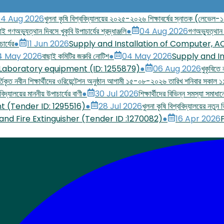
4 Aug 2026
খুলনা কৃষি বিশ্ববিদ্যালয়ের ২০২৫-২০২৬ শিক্ষাবর্ষের স্নাতক (লেভেল-১ সে
াই গণঅভ্যুত্থান দিবসে খুকৃবি উপাচার্যের শ্রদ্ধাঞ্জলি
●
04 Aug 2026
গণঅভ্যুত্থান 
ার্যের
●
11 Jun 2026
Supply and Installation of Computer, A
4 May 2026
বাছাই কমিটির জরুরি নোটিশ
●
04 May 2026
Supply and In
 Laboratory equipment (ID: 1255879)
●
06 Aug 2026
খুকৃবিতে
িকৃত নবীন শিক্ষার্থীদের ওরিয়েন্টেশন অনুষ্ঠান আগামী ১৫-০৮-২০২৬ তারিখ শনিবার সকাল ১১
িদ্যালয়ের মাননীয় উপাচার্যের বাণী
●
30 Jul 2026
শিক্ষার্থীদের বিভিন্ন সমস্যা সমাধা
t (Tender ID: 1295516)
●
28 Jul 2026
খুলনা কৃষি বিশ্ববিদ্যালয়ের নতু
 and Fire Extinguisher (Tender ID :1270082)
●
16 Apr 2026