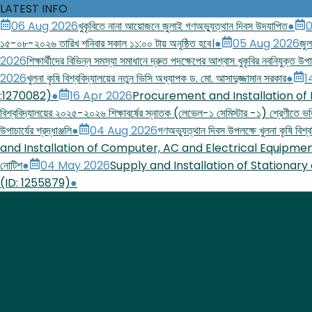
LATEST INFO
06 Aug 2026
খুকৃবিতে নানা আয়োজনে জুলাই গণঅভ্যুত্থান দিবস উদযাপিত
●
0
১৫-০৮-২০২৬ তারিখ শনিবার সকাল ১১:০০ টায় অনুষ্ঠিত হবে।
●
05 Aug 2026
জুল
2026
শিক্ষার্থীদের বিভিন্ন সমস্যা সমাধানে দ্রুত পদক্ষেপের আশ্বাস খুকৃবির নবনিযুক্ত উপাচ
2026
খুলনা কৃষি বিশ্ববিদ্যালয়ের নতুন ভিসি অধ্যাপক ড. মো. আসাদুজ্জামান সরকার
●
1
:1270082)
●
16 Apr 2026
Procurement and Installation of
বিশ্ববিদ্যালয়ের ২০২৫-২০২৬ শিক্ষাবর্ষের স্নাতক (লেভেল-১ সেমিস্টার -১) শ্রেণীতে ভর্ত
উপাচার্যের শ্রদ্ধাঞ্জলি
●
04 Aug 2026
গণঅভ্যুত্থান দিবস উপলক্ষে খুলনা কৃষি বিশ্বব
and Installation of Computer, AC and Electrical Equipmen
নোটিশ
●
04 May 2026
Supply and Installation of Stationary
(ID: 1255879)
●