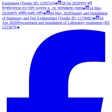
Equipment (Tender ID: 1295516)
●
28 Jul 2026
খুলনা কৃষি
বিশ্ববিদ্যালয়ের নতুন ভিসি অধ্যাপক ড. মো. আসাদুজ্জামান সরকার
●
14 May
2026
বাছাই কমিটির জরুরি নোটিশ
●
04 May 2026
Supply and Installation
of Stationary and Fire Extinguisher (Tender ID :1270082)
●
16
Apr 2026
Procurement and Installation of Laboratory equipment (ID:
1255879)
●