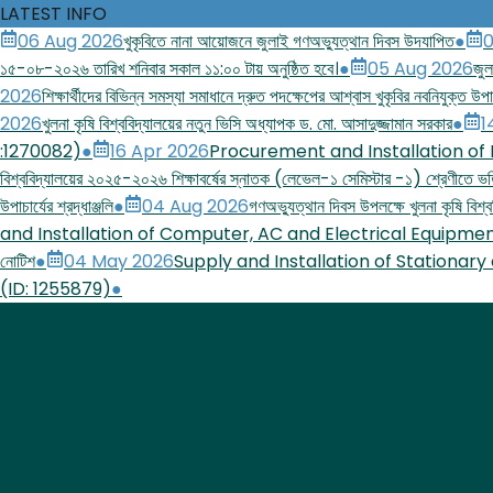
LATEST INFO
06 Aug 2026
খুকৃবিতে নানা আয়োজনে জুলাই গণঅভ্যুত্থান দিবস উদযাপিত
●
0
১৫-০৮-২০২৬ তারিখ শনিবার সকাল ১১:০০ টায় অনুষ্ঠিত হবে।
●
05 Aug 2026
জুল
2026
শিক্ষার্থীদের বিভিন্ন সমস্যা সমাধানে দ্রুত পদক্ষেপের আশ্বাস খুকৃবির নবনিযুক্ত উপাচ
2026
খুলনা কৃষি বিশ্ববিদ্যালয়ের নতুন ভিসি অধ্যাপক ড. মো. আসাদুজ্জামান সরকার
●
1
:1270082)
●
16 Apr 2026
Procurement and Installation of
বিশ্ববিদ্যালয়ের ২০২৫-২০২৬ শিক্ষাবর্ষের স্নাতক (লেভেল-১ সেমিস্টার -১) শ্রেণীতে ভর্ত
উপাচার্যের শ্রদ্ধাঞ্জলি
●
04 Aug 2026
গণঅভ্যুত্থান দিবস উপলক্ষে খুলনা কৃষি বিশ্বব
and Installation of Computer, AC and Electrical Equipmen
নোটিশ
●
04 May 2026
Supply and Installation of Stationary
(ID: 1255879)
●