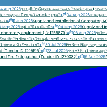
4 Aug 2026
খুলনা কৃষি বিশ্ববিদ্যালয়ের ২০২৫-২০২৬ শিক্ষাবর্ষের স্নাতক (লেভেল-১ সে
াই গণঅভ্যুত্থান দিবসে খুকৃবি উপাচার্যের শ্রদ্ধাঞ্জলি
●
04 Aug 2026
গণঅভ্যুত্থান 
ার্যের
●
11 Jun 2026
Supply and Installation of Computer, A
4 May 2026
বাছাই কমিটির জরুরি নোটিশ
●
04 May 2026
Supply and In
 Laboratory equipment (ID: 1255879)
●
06 Aug 2026
খুকৃবিতে
িকৃত নবীন শিক্ষার্থীদের ওরিয়েন্টেশন অনুষ্ঠান আগামী ১৫-০৮-২০২৬ তারিখ শনিবার সকাল ১১
িদ্যালয়ের মাননীয় উপাচার্যের বাণী
●
30 Jul 2026
শিক্ষার্থীদের বিভিন্ন সমস্যা সমাধা
t (Tender ID: 1295516)
●
28 Jul 2026
খুলনা কৃষি বিশ্ববিদ্যালয়ের নতু
 and Fire Extinguisher (Tender ID :1270082)
●
16 Apr 2026