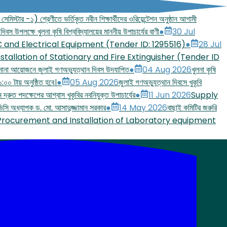
মিস্টার -১) শ্রেণীতে ভর্তিকৃত নবীন শিক্ষার্থীদের ওরিয়েন্টেশন অনুষ্ঠান আগামী
দিবস উপলক্ষে খুলনা কৃষি বিশ্ববিদ্যালয়ের মাননীয় উপাচার্যের বাণী
●
30 Jul
C and Electrical Equipment (Tender ID: 1295516)
●
28 Jul
stallation of Stationary and Fire Extinguisher (Tender ID
 নানা আয়োজনে জুলাই গণঅভ্যুত্থান দিবস উদযাপিত
●
04 Aug 2026
খুলনা কৃষি
:০০ টায় অনুষ্ঠিত হবে।
●
05 Aug 2026
জুলাই গণঅভ্যুত্থান দিবসে খুকৃবি
নে দ্রুত পদক্ষেপের আশ্বাস খুকৃবির নবনিযুক্ত উপাচার্যের
●
11 Jun 2026
Supply
ন ভিসি অধ্যাপক ড. মো. আসাদুজ্জামান সরকার
●
14 May 2026
বাছাই কমিটির জরুরি
Procurement and Installation of Laboratory equipment