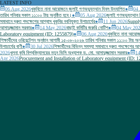
LATEST INFO
06 Aug 2026
খুকৃবিতে নানা আয়োজনে জুলাই গণঅভ্যুত্থান দিবস উদযাপিত
●
04
তারিখ শনিবার সকাল ১১:০০ টায় অনুষ্ঠিত হবে।
●
05 Aug 2026
জুলাই গণঅভ্যুত্থান দি
সমাধানে দ্রুত পদক্ষেপের আশ্বাস খুকৃবির নবনিযুক্ত উপাচার্যের
●
11 Jun 2026
Supply
আসাদুজ্জামান সরকার
●
14 May 2026
বাছাই কমিটির জরুরি নোটিশ
●
04 May 20
Laboratory equipment (ID: 1255879)
●
06 Aug 2026
খুকৃবিতে নানা আয়ো
শিক্ষার্থীদের ওরিয়েন্টেশন অনুষ্ঠান আগামী ১৫-০৮-২০২৬ তারিখ শনিবার সকাল ১১:০০ টায় অন
উপাচার্যের বাণী
●
30 Jul 2026
শিক্ষার্থীদের বিভিন্ন সমস্যা সমাধানে দ্রুত পদক্ষেপের আশ
2026
খুলনা কৃষি বিশ্ববিদ্যালয়ের নতুন ভিসি অধ্যাপক ড. মো. আসাদুজ্জামান সরকার
●
1
Apr 2026
Procurement and Installation of Laboratory equipment (ID: 