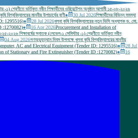
ার -১) শ্রেণীতে ভর্তিকৃত নবীন শিক্ষার্থীদের ওরিয়েন্টেশন অনুষ্ঠান আগামী ১৫-০৮-২০২৬
ষি বিশ্ববিদ্যালয়ের মাননীয় উপাচার্যের বাণী
●
30 Jul 2026
শিক্ষার্থীদের বিভিন্ন সমস্যা
ID: 1295516)
●
28 Jul 2026
খুলনা কৃষি বিশ্ববিদ্যালয়ের নতুন ভিসি অধ্যাপক ড. মো.
ID :1270082)
●
16 Apr 2026
Procurement and Installation of
 ২০২৫-২০২৬ শিক্ষাবর্ষের স্নাতক (লেভেল-১ সেমিস্টার -১) শ্রেণীতে ভর্তিকৃত নবীন
04 Aug 2026
গণঅভ্যুত্থান দিবস উপলক্ষে খুলনা কৃষি বিশ্ববিদ্যালয়ের মাননীয়
Computer, AC and Electrical Equipment (Tender ID: 1295516)
●
28 Jul
ion of Stationary and Fire Extinguisher (Tender ID :1270082)
●
16