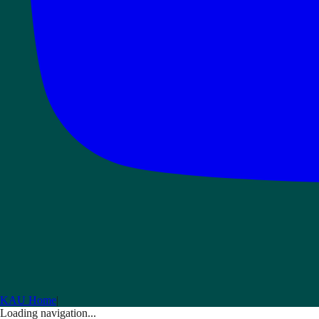
KAU Home
|
Loading navigation...