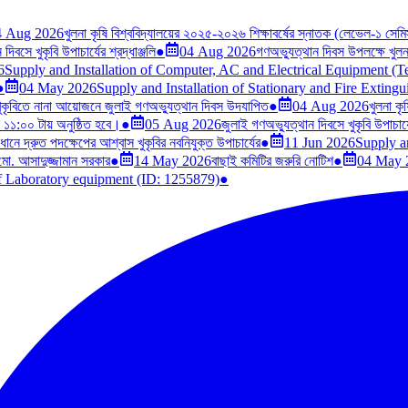
4 Aug 2026
খুলনা কৃষি বিশ্ববিদ্যালয়ের ২০২৫-২০২৬ শিক্ষাবর্ষের স্নাতক (লেভেল-১ সেমিস্
িবসে খুকৃবি উপাচার্যের শ্রদ্ধাঞ্জলি
●
04 Aug 2026
গণঅভ্যুত্থান দিবস উপলক্ষে খুলনা 
6
Supply and Installation of Computer, AC and Electrical Equipment (
●
04 May 2026
Supply and Installation of Stationary and Fire Exting
ুকৃবিতে নানা আয়োজনে জুলাই গণঅভ্যুত্থান দিবস উদযাপিত
●
04 Aug 2026
খুলনা কৃ
ল ১১:০০ টায় অনুষ্ঠিত হবে।
●
05 Aug 2026
জুলাই গণঅভ্যুত্থান দিবসে খুকৃবি উপাচার্যে
মাধানে দ্রুত পদক্ষেপের আশ্বাস খুকৃবির নবনিযুক্ত উপাচার্যের
●
11 Jun 2026
Supply a
 মো. আসাদুজ্জামান সরকার
●
14 May 2026
বাছাই কমিটির জরুরি নোটিশ
●
04 May 
of Laboratory equipment (ID: 1255879)
●