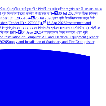
টার -১) শ্রেণীতে ভর্তিকৃত নবীন শিক্ষার্থীদের ওরিয়েন্টেশন অনুষ্ঠান আগামী ১৫-০৮-২০২৬
কৃষি বিশ্ববিদ্যালয়ের মাননীয় উপাচার্যের বাণী
●
30 Jul 2026
শিক্ষার্থীদের বিভিন্ন
Tender ID: 1295516)
●
28 Jul 2026
খুলনা কৃষি বিশ্ববিদ্যালয়ের নতুন ভিসি
uisher (Tender ID :1270082)
●
16 Apr 2026
Procurement and
ষি বিশ্ববিদ্যালয়ের ২০২৫-২০২৬ শিক্ষাবর্ষের স্নাতক (লেভেল-১ সেমিস্টার -১) শ্রেণীতে
র শ্রদ্ধাঞ্জলি
●
04 Aug 2026
গণঅভ্যুত্থান দিবস উপলক্ষে খুলনা কৃষি
nd Installation of Computer, AC and Electrical Equipment (Tender
2026
Supply and Installation of Stationary and Fire Extinguisher