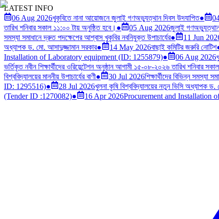
LATEST INFO
06 Aug 2026
খুকৃবিতে নানা আয়োজনে জুলাই গণঅভ্যুত্থান দিবস উদযাপিত
●
0
তারিখ শনিবার সকাল ১১:০০ টায় অনুষ্ঠিত হবে।
●
05 Aug 2026
জুলাই গণঅভ্যুত্থান দ
সমস্যা সমাধানে দ্রুত পদক্ষেপের আশ্বাস খুকৃবির নবনিযুক্ত উপাচার্যের
●
11 Jun 202
অধ্যাপক ড. মো. আসাদুজ্জামান সরকার
●
14 May 2026
বাছাই কমিটির জরুরি নোটিশ
Installation of Laboratory equipment (ID: 1255879)
●
06 Aug 2026
খ
ভর্তিকৃত নবীন শিক্ষার্থীদের ওরিয়েন্টেশন অনুষ্ঠান আগামী ১৫-০৮-২০২৬ তারিখ শনিবার সকা
বিশ্ববিদ্যালয়ের মাননীয় উপাচার্যের বাণী
●
30 Jul 2026
শিক্ষার্থীদের বিভিন্ন সমস্যা স
ID: 1295516)
●
28 Jul 2026
খুলনা কৃষি বিশ্ববিদ্যালয়ের নতুন ভিসি অধ্যাপক ড.
(Tender ID :1270082)
●
16 Apr 2026
Procurement and Installation 