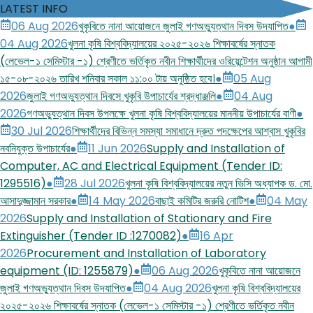
LATEST INFO
06 Aug 2026
খুকৃবিতে নানা আয়োজনে জুলাই গণঅভ্যুত্থান দিবস উদযাপিত
●
04 Aug 2026
খুলনা কৃষি বিশ্ববিদ্যালয়ের ২০২৫-২০২৬ শিক্ষাবর্ষের স্নাতক
(লেভেল-১ সেমিস্টার -১) শ্রেণীতে ভর্তিকৃত নবীন শিক্ষার্থীদের ওরিয়েন্টেশন অনুষ্ঠান আগামী
১৫-০৮-২০২৬ তারিখ শনিবার সকাল ১১:০০ টায় অনুষ্ঠিত হবে।
●
05 Aug
2026
জুলাই গণঅভ্যুত্থান দিবসে খুকৃবি উপাচার্যের শ্রদ্ধাঞ্জলি
●
04 Aug
2026
গণঅভ্যুত্থান দিবস উপলক্ষে খুলনা কৃষি বিশ্ববিদ্যালয়ের মাননীয় উপাচার্যের বাণী
●
30 Jul 2026
শিক্ষার্থীদের বিভিন্ন সমস্যা সমাধানে দ্রুত পদক্ষেপের আশ্বাস খুকৃবির
নবনিযুক্ত উপাচার্যের
●
11 Jun 2026
Supply and Installation of
Computer, AC and Electrical Equipment (Tender ID:
1295516)
●
28 Jul 2026
খুলনা কৃষি বিশ্ববিদ্যালয়ের নতুন ভিসি অধ্যাপক ড. মো.
আসাদুজ্জামান সরকার
●
14 May 2026
বাছাই কমিটির জরুরি নোটিশ
●
04 May
2026
Supply and Installation of Stationary and Fire
Extinguisher (Tender ID :1270082)
●
16 Apr
2026
Procurement and Installation of Laboratory
equipment (ID: 1255879)
●
06 Aug 2026
খুকৃবিতে নানা আয়োজনে
জুলাই গণঅভ্যুত্থান দিবস উদযাপিত
●
04 Aug 2026
খুলনা কৃষি বিশ্ববিদ্যালয়ের
২০২৫-২০২৬ শিক্ষাবর্ষের স্নাতক (লেভেল-১ সেমিস্টার -১) শ্রেণীতে ভর্তিকৃত নবীন