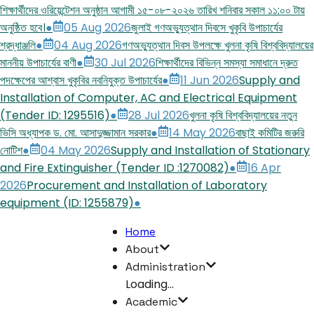
শিক্ষার্থীদের ওরিয়েন্টেশন অনুষ্ঠান আগামী ১৫-০৮-২০২৬ তারিখ শনিবার সকাল ১১:০০ টায়
অনুষ্ঠিত হবে।
●
05 Aug 2026
জুলাই গণঅভ্যুত্থান দিবসে খুকৃবি উপাচার্যের
শ্রদ্ধাঞ্জলি
●
04 Aug 2026
গণঅভ্যুত্থান দিবস উপলক্ষে খুলনা কৃষি বিশ্ববিদ্যালয়ের
মাননীয় উপাচার্যের বাণী
●
30 Jul 2026
শিক্ষার্থীদের বিভিন্ন সমস্যা সমাধানে দ্রুত
পদক্ষেপের আশ্বাস খুকৃবির নবনিযুক্ত উপাচার্যের
●
11 Jun 2026
Supply and
Installation of Computer, AC and Electrical Equipment
(Tender ID: 1295516)
●
28 Jul 2026
খুলনা কৃষি বিশ্ববিদ্যালয়ের নতুন
ভিসি অধ্যাপক ড. মো. আসাদুজ্জামান সরকার
●
14 May 2026
বাছাই কমিটির জরুরি
নোটিশ
●
04 May 2026
Supply and Installation of Stationary
and Fire Extinguisher (Tender ID :1270082)
●
16 Apr
2026
Procurement and Installation of Laboratory
equipment (ID: 1255879)
●
Home
About
Administration
Loading...
Academic