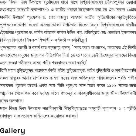
মহান বিজয় দিবস উপলক্ষে সূর্যোদয়ের সাথে সাথে বিশ্ববিদ্যালয়ের দৌলতপুরস্থ দেয়ানা
মধ্যপাড়ায় অস্থায়ী ক্যাম্পাস-১ এ জাতীয় পতাকা উত্তোলন করা হয় এবং সকাল ১০টায়
মাননীয় উপাচার্য প্রফেসর ড. মোঃ নাজমুল আহসান জাতীয় স্মৃতিসৌধের প্রতিকৃতিতে
পুষ্পস্তবক অর্পণ করেন। এসময় আরও উপস্থিত ছিলেন অত্র বিশ্ববিদ্যালয়ের মাননীয়
ট্রেজারার প্রফেসর ড. শামীম আহমেদ কামাল উদ্দিন খান, রেজিস্ট্রার মোঃ রেজাউল ইসলামসহ
বিভিন্ন বিভাগের শিক্ষক- শিক্ষার্থী ও কর্মকর্তা ও কর্মচারীবৃন্দ।
পুষ্পস্তবক পরবর্তী উপাচার্য তার বক্তব্যে বলেন, ' সবার আগে বাংলাদেশ, আজকের এই দিনটি
বাংলাদেশের মানুষের জন্য এক ঐতিহাসিক দিন। ১৯৭১ সালের ১৬ই ডিসেম্বর আমাদের বিজয়
এনে দেওয়া শহীদদের আমরা গভীর শ্রদ্ধাভরে স্মরণ করছি।'
তিনি মহান মুক্তিযুদ্ধে আত্মোৎসর্গকারী শহীদ মুক্তিযোদ্ধা, শহীদ বুদ্ধিজীবী ও স্বাধীনতাকামী
সকল মানুষের আত্মার মাগফিরাত কামনা করেন এবং ক্ষতিগ্রস্ত পরিবারগুলোর প্রতি গভীর
সমবেদনা প্রকাশ করেন। একই সঙ্গে তিনি শ্রদ্ধার সঙ্গে স্মরণ করেন ১৯৫২ সালের ভাষা
আন্দোলন থেকে শুরু করে ২০২৪ সালে গণতন্ত্র ও বাকস্বাধীনতার জন্য জীবন উৎসর্গকারী
ছাত্র জনতাকে।
মহান বিজয় দিবস উপলক্ষে সারাদিনব্যাপী বিশ্ববিদ্যালয়ের অস্থায়ী ক্যাম্পাস-১ এ প্রীতি
খেলাধুলা ও কালচারাল কার্নিভালের আয়োজন করা হয়।
Gallery