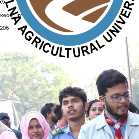
Read Time
206