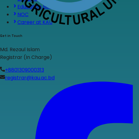
Education Boards
NOC
Career at KAU
Get in Touch
Md. Rezaul Islam
Registrar (In Charge)
+8801309000313
registrar@kau.ac.bd