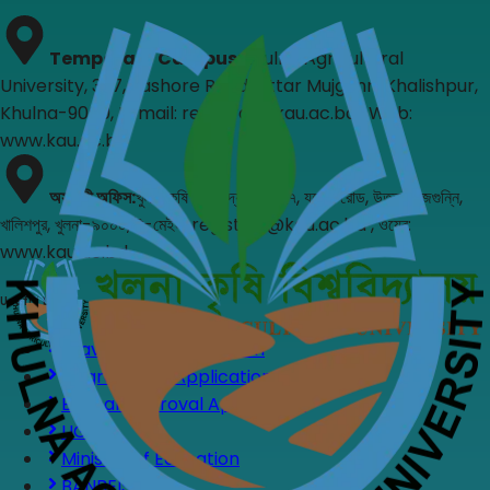
Temporary Campus
:
Khulna Agricultural
University, 327, Jashore Road, Uttar Mujgunni Khalishpur,
Khulna-9000, E-mail: registrar@kau.ac.bd , Web:
www.kau.ac.bd
অস্থায়ী অফিস
:
খুলনা কৃষি বিশ্ববিদ্যালয়, ৩২৭, যশোর রোড, উত্তর মুজগুন্নি,
খালিশপুর, খুলনা-৯০০০, ই-মেইল: registrar@kau.ac.bd , ওয়েব:
www.kau.ac.bd
Useful Links
Leave Application Form
Upgradation Application Form
Ethical Approval Application
UGC
Ministry of Education
BANBEIS