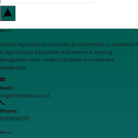
About
Khulna Agricultural University is committed to excellence
in agricultural education and research, serving
Bangladesh with modern facilities and visionary
leadership.
Mail:
registrar@kau.ac.bd
Phone:
01309000313
Find Us