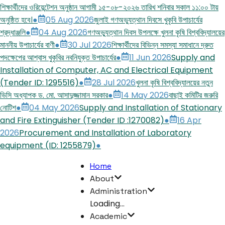
শিক্ষার্থীদের ওরিয়েন্টেশন অনুষ্ঠান আগামী ১৫-০৮-২০২৬ তারিখ শনিবার সকাল ১১:০০ টায়
অনুষ্ঠিত হবে।
●
05 Aug 2026
জুলাই গণঅভ্যুত্থান দিবসে খুকৃবি উপাচার্যের
শ্রদ্ধাঞ্জলি
●
04 Aug 2026
গণঅভ্যুত্থান দিবস উপলক্ষে খুলনা কৃষি বিশ্ববিদ্যালয়ের
মাননীয় উপাচার্যের বাণী
●
30 Jul 2026
শিক্ষার্থীদের বিভিন্ন সমস্যা সমাধানে দ্রুত
পদক্ষেপের আশ্বাস খুকৃবির নবনিযুক্ত উপাচার্যের
●
11 Jun 2026
Supply and
Installation of Computer, AC and Electrical Equipment
(Tender ID: 1295516)
●
28 Jul 2026
খুলনা কৃষি বিশ্ববিদ্যালয়ের নতুন
ভিসি অধ্যাপক ড. মো. আসাদুজ্জামান সরকার
●
14 May 2026
বাছাই কমিটির জরুরি
নোটিশ
●
04 May 2026
Supply and Installation of Stationary
and Fire Extinguisher (Tender ID :1270082)
●
16 Apr
2026
Procurement and Installation of Laboratory
equipment (ID: 1255879)
●
Home
About
Administration
Loading...
Academic