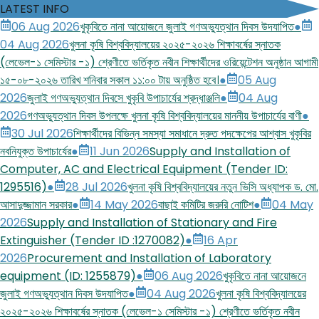
LATEST INFO
06 Aug 2026
খুকৃবিতে নানা আয়োজনে জুলাই গণঅভ্যুত্থান দিবস উদযাপিত
●
04 Aug 2026
খুলনা কৃষি বিশ্ববিদ্যালয়ের ২০২৫-২০২৬ শিক্ষাবর্ষের স্নাতক
(লেভেল-১ সেমিস্টার -১) শ্রেণীতে ভর্তিকৃত নবীন শিক্ষার্থীদের ওরিয়েন্টেশন অনুষ্ঠান আগামী
১৫-০৮-২০২৬ তারিখ শনিবার সকাল ১১:০০ টায় অনুষ্ঠিত হবে।
●
05 Aug
2026
জুলাই গণঅভ্যুত্থান দিবসে খুকৃবি উপাচার্যের শ্রদ্ধাঞ্জলি
●
04 Aug
2026
গণঅভ্যুত্থান দিবস উপলক্ষে খুলনা কৃষি বিশ্ববিদ্যালয়ের মাননীয় উপাচার্যের বাণী
●
30 Jul 2026
শিক্ষার্থীদের বিভিন্ন সমস্যা সমাধানে দ্রুত পদক্ষেপের আশ্বাস খুকৃবির
নবনিযুক্ত উপাচার্যের
●
11 Jun 2026
Supply and Installation of
Computer, AC and Electrical Equipment (Tender ID:
1295516)
●
28 Jul 2026
খুলনা কৃষি বিশ্ববিদ্যালয়ের নতুন ভিসি অধ্যাপক ড. মো.
আসাদুজ্জামান সরকার
●
14 May 2026
বাছাই কমিটির জরুরি নোটিশ
●
04 May
2026
Supply and Installation of Stationary and Fire
Extinguisher (Tender ID :1270082)
●
16 Apr
2026
Procurement and Installation of Laboratory
equipment (ID: 1255879)
●
06 Aug 2026
খুকৃবিতে নানা আয়োজনে
জুলাই গণঅভ্যুত্থান দিবস উদযাপিত
●
04 Aug 2026
খুলনা কৃষি বিশ্ববিদ্যালয়ের
২০২৫-২০২৬ শিক্ষাবর্ষের স্নাতক (লেভেল-১ সেমিস্টার -১) শ্রেণীতে ভর্তিকৃত নবীন