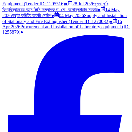
Equipment (Tender ID: 1295516)
●
28 Jul 2026
খুলনা কৃষি
বিশ্ববিদ্যালয়ের নতুন ভিসি অধ্যাপক ড. মো. আসাদুজ্জামান সরকার
●
14 May
2026
বাছাই কমিটির জরুরি নোটিশ
●
04 May 2026
Supply and Installation
of Stationary and Fire Extinguisher (Tender ID :1270082)
●
16
Apr 2026
Procurement and Installation of Laboratory equipment (ID:
1255879)
●