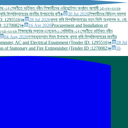
ার -১) শ্রেণীতে ভর্তিকৃত নবীন শিক্ষার্থীদের ওরিয়েন্টেশন অনুষ্ঠান আগামী ১৫-০৮-২০২৬
ষি বিশ্ববিদ্যালয়ের মাননীয় উপাচার্যের বাণী
●
30 Jul 2026
শিক্ষার্থীদের বিভিন্ন সমস্যা
ID: 1295516)
●
28 Jul 2026
খুলনা কৃষি বিশ্ববিদ্যালয়ের নতুন ভিসি অধ্যাপক ড. মো.
ID :1270082)
●
16 Apr 2026
Procurement and Installation of
 ২০২৫-২০২৬ শিক্ষাবর্ষের স্নাতক (লেভেল-১ সেমিস্টার -১) শ্রেণীতে ভর্তিকৃত নবীন
04 Aug 2026
গণঅভ্যুত্থান দিবস উপলক্ষে খুলনা কৃষি বিশ্ববিদ্যালয়ের মাননীয়
Computer, AC and Electrical Equipment (Tender ID: 1295516)
●
28 Jul
ion of Stationary and Fire Extinguisher (Tender ID :1270082)
●
16