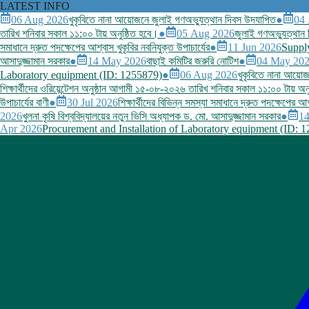
LATEST INFO
06 Aug 2026
খুকৃবিতে নানা আয়োজনে জুলাই গণঅভ্যুত্থান দিবস উদযাপিত
●
04
তারিখ শনিবার সকাল ১১:০০ টায় অনুষ্ঠিত হবে।
●
05 Aug 2026
জুলাই গণঅভ্যুত্থান দি
সমাধানে দ্রুত পদক্ষেপের আশ্বাস খুকৃবির নবনিযুক্ত উপাচার্যের
●
11 Jun 2026
Supply
আসাদুজ্জামান সরকার
●
14 May 2026
বাছাই কমিটির জরুরি নোটিশ
●
04 May 20
Laboratory equipment (ID: 1255879)
●
06 Aug 2026
খুকৃবিতে নানা আয়ো
শিক্ষার্থীদের ওরিয়েন্টেশন অনুষ্ঠান আগামী ১৫-০৮-২০২৬ তারিখ শনিবার সকাল ১১:০০ টায় অন
উপাচার্যের বাণী
●
30 Jul 2026
শিক্ষার্থীদের বিভিন্ন সমস্যা সমাধানে দ্রুত পদক্ষেপের আশ
2026
খুলনা কৃষি বিশ্ববিদ্যালয়ের নতুন ভিসি অধ্যাপক ড. মো. আসাদুজ্জামান সরকার
●
1
Apr 2026
Procurement and Installation of Laboratory equipment (ID: 