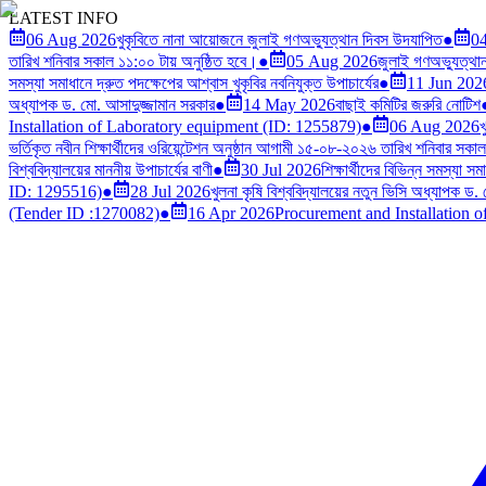
LATEST INFO
06 Aug 2026
খুকৃবিতে নানা আয়োজনে জুলাই গণঅভ্যুত্থান দিবস উদযাপিত
●
0
তারিখ শনিবার সকাল ১১:০০ টায় অনুষ্ঠিত হবে।
●
05 Aug 2026
জুলাই গণঅভ্যুত্থান দ
সমস্যা সমাধানে দ্রুত পদক্ষেপের আশ্বাস খুকৃবির নবনিযুক্ত উপাচার্যের
●
11 Jun 202
অধ্যাপক ড. মো. আসাদুজ্জামান সরকার
●
14 May 2026
বাছাই কমিটির জরুরি নোটিশ
Installation of Laboratory equipment (ID: 1255879)
●
06 Aug 2026
খ
ভর্তিকৃত নবীন শিক্ষার্থীদের ওরিয়েন্টেশন অনুষ্ঠান আগামী ১৫-০৮-২০২৬ তারিখ শনিবার সকা
বিশ্ববিদ্যালয়ের মাননীয় উপাচার্যের বাণী
●
30 Jul 2026
শিক্ষার্থীদের বিভিন্ন সমস্যা স
ID: 1295516)
●
28 Jul 2026
খুলনা কৃষি বিশ্ববিদ্যালয়ের নতুন ভিসি অধ্যাপক ড.
(Tender ID :1270082)
●
16 Apr 2026
Procurement and Installation 