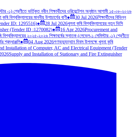
টার -১) শ্রেণীতে ভর্তিকৃত নবীন শিক্ষার্থীদের ওরিয়েন্টেশন অনুষ্ঠান আগামী ১৫-০৮-২০২৬
কৃষি বিশ্ববিদ্যালয়ের মাননীয় উপাচার্যের বাণী
●
30 Jul 2026
শিক্ষার্থীদের বিভিন্ন
Tender ID: 1295516)
●
28 Jul 2026
খুলনা কৃষি বিশ্ববিদ্যালয়ের নতুন ভিসি
uisher (Tender ID :1270082)
●
16 Apr 2026
Procurement and
ষি বিশ্ববিদ্যালয়ের ২০২৫-২০২৬ শিক্ষাবর্ষের স্নাতক (লেভেল-১ সেমিস্টার -১) শ্রেণীতে
র শ্রদ্ধাঞ্জলি
●
04 Aug 2026
গণঅভ্যুত্থান দিবস উপলক্ষে খুলনা কৃষি
nd Installation of Computer, AC and Electrical Equipment (Tender
2026
Supply and Installation of Stationary and Fire Extinguisher