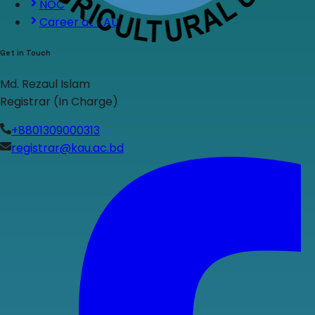
NOC
Career at KAU
Get in Touch
Md. Rezaul Islam
Registrar (In Charge)
+8801309000313
registrar@kau.ac.bd