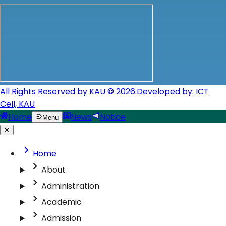
All Rights Reserved by KAU © 2026.
Developed by: ICT
Cell, KAU
Home
News
Notice
Menu
✕
Home
About
Administration
Academic
Admission