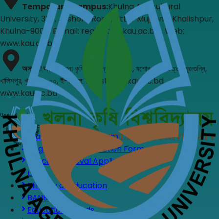
Temporary Campus
:
Khulna Agricultural
University, 327, Jashore Road, Uttar Mujgunni Khalishpur,
Khulna-9000, E-mail: registrar@kau.ac.bd , Web:
www.kau.ac.bd
অস্থায়ী অফিস
:
খুলনা কৃষি বিশ্ববিদ্যালয়, ৩২৭, যশোর রোড, উত্তর মুজগুন্নি,
খালিশপুর, খুলনা-৯০০০, ই-মেইল: registrar@kau.ac.bd , ওয়েব:
www.kau.ac.bd
Useful Links
Leave Application Form
Upgradation Application Form
Ethical Approval Application
UGC
Ministry of Education
BANBEIS
Education Boards