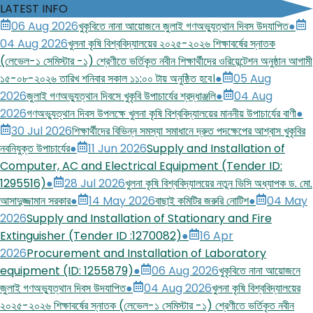
LATEST INFO
06 Aug 2026
খুকৃবিতে নানা আয়োজনে জুলাই গণঅভ্যুত্থান দিবস উদযাপিত
●
04 Aug 2026
খুলনা কৃষি বিশ্ববিদ্যালয়ের ২০২৫-২০২৬ শিক্ষাবর্ষের স্নাতক
(লেভেল-১ সেমিস্টার -১) শ্রেণীতে ভর্তিকৃত নবীন শিক্ষার্থীদের ওরিয়েন্টেশন অনুষ্ঠান আগামী
১৫-০৮-২০২৬ তারিখ শনিবার সকাল ১১:০০ টায় অনুষ্ঠিত হবে।
●
05 Aug
2026
জুলাই গণঅভ্যুত্থান দিবসে খুকৃবি উপাচার্যের শ্রদ্ধাঞ্জলি
●
04 Aug
2026
গণঅভ্যুত্থান দিবস উপলক্ষে খুলনা কৃষি বিশ্ববিদ্যালয়ের মাননীয় উপাচার্যের বাণী
●
30 Jul 2026
শিক্ষার্থীদের বিভিন্ন সমস্যা সমাধানে দ্রুত পদক্ষেপের আশ্বাস খুকৃবির
নবনিযুক্ত উপাচার্যের
●
11 Jun 2026
Supply and Installation of
Computer, AC and Electrical Equipment (Tender ID:
1295516)
●
28 Jul 2026
খুলনা কৃষি বিশ্ববিদ্যালয়ের নতুন ভিসি অধ্যাপক ড. মো.
আসাদুজ্জামান সরকার
●
14 May 2026
বাছাই কমিটির জরুরি নোটিশ
●
04 May
2026
Supply and Installation of Stationary and Fire
Extinguisher (Tender ID :1270082)
●
16 Apr
2026
Procurement and Installation of Laboratory
equipment (ID: 1255879)
●
06 Aug 2026
খুকৃবিতে নানা আয়োজনে
জুলাই গণঅভ্যুত্থান দিবস উদযাপিত
●
04 Aug 2026
খুলনা কৃষি বিশ্ববিদ্যালয়ের
২০২৫-২০২৬ শিক্ষাবর্ষের স্নাতক (লেভেল-১ সেমিস্টার -১) শ্রেণীতে ভর্তিকৃত নবীন