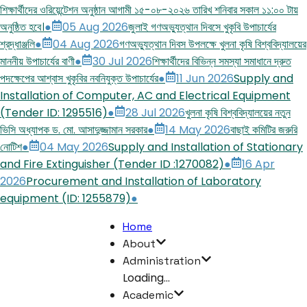
শিক্ষার্থীদের ওরিয়েন্টেশন অনুষ্ঠান আগামী ১৫-০৮-২০২৬ তারিখ শনিবার সকাল ১১:০০ টায়
অনুষ্ঠিত হবে।
●
05 Aug 2026
জুলাই গণঅভ্যুত্থান দিবসে খুকৃবি উপাচার্যের
শ্রদ্ধাঞ্জলি
●
04 Aug 2026
গণঅভ্যুত্থান দিবস উপলক্ষে খুলনা কৃষি বিশ্ববিদ্যালয়ের
মাননীয় উপাচার্যের বাণী
●
30 Jul 2026
শিক্ষার্থীদের বিভিন্ন সমস্যা সমাধানে দ্রুত
পদক্ষেপের আশ্বাস খুকৃবির নবনিযুক্ত উপাচার্যের
●
11 Jun 2026
Supply and
Installation of Computer, AC and Electrical Equipment
(Tender ID: 1295516)
●
28 Jul 2026
খুলনা কৃষি বিশ্ববিদ্যালয়ের নতুন
ভিসি অধ্যাপক ড. মো. আসাদুজ্জামান সরকার
●
14 May 2026
বাছাই কমিটির জরুরি
নোটিশ
●
04 May 2026
Supply and Installation of Stationary
and Fire Extinguisher (Tender ID :1270082)
●
16 Apr
2026
Procurement and Installation of Laboratory
equipment (ID: 1255879)
●
Home
About
Administration
Loading...
Academic