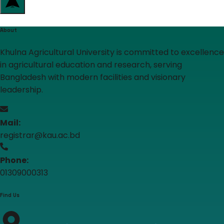
About
Khulna Agricultural University is committed to excellence
in agricultural education and research, serving
Bangladesh with modern facilities and visionary
leadership.
Mail:
registrar@kau.ac.bd
Phone:
01309000313
Find Us