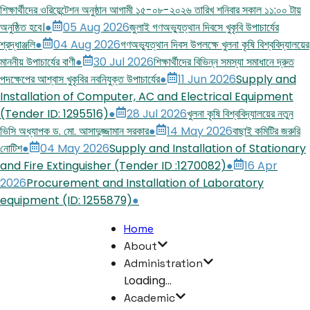
শিক্ষার্থীদের ওরিয়েন্টেশন অনুষ্ঠান আগামী ১৫-০৮-২০২৬ তারিখ শনিবার সকাল ১১:০০ টায়
অনুষ্ঠিত হবে।
●
05 Aug 2026
জুলাই গণঅভ্যুত্থান দিবসে খুকৃবি উপাচার্যের
শ্রদ্ধাঞ্জলি
●
04 Aug 2026
গণঅভ্যুত্থান দিবস উপলক্ষে খুলনা কৃষি বিশ্ববিদ্যালয়ের
মাননীয় উপাচার্যের বাণী
●
30 Jul 2026
শিক্ষার্থীদের বিভিন্ন সমস্যা সমাধানে দ্রুত
পদক্ষেপের আশ্বাস খুকৃবির নবনিযুক্ত উপাচার্যের
●
11 Jun 2026
Supply and
Installation of Computer, AC and Electrical Equipment
(Tender ID: 1295516)
●
28 Jul 2026
খুলনা কৃষি বিশ্ববিদ্যালয়ের নতুন
ভিসি অধ্যাপক ড. মো. আসাদুজ্জামান সরকার
●
14 May 2026
বাছাই কমিটির জরুরি
নোটিশ
●
04 May 2026
Supply and Installation of Stationary
and Fire Extinguisher (Tender ID :1270082)
●
16 Apr
2026
Procurement and Installation of Laboratory
equipment (ID: 1255879)
●
Home
About
Administration
Loading...
Academic