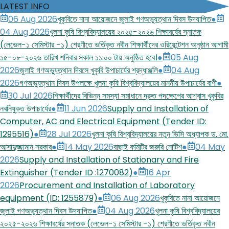
LATEST INFO
06 Aug 2026
খুকৃবিতে নানা আয়োজনে জুলাই গণঅভ্যুত্থান দিবস উদযাপিত
●
04 Aug 2026
খুলনা কৃষি বিশ্ববিদ্যালয়ের ২০২৫-২০২৬ শিক্ষাবর্ষের স্নাতক
(লেভেল-১ সেমিস্টার -১) শ্রেণীতে ভর্তিকৃত নবীন শিক্ষার্থীদের ওরিয়েন্টেশন অনুষ্ঠান আগামী
১৫-০৮-২০২৬ তারিখ শনিবার সকাল ১১:০০ টায় অনুষ্ঠিত হবে।
●
05 Aug
2026
জুলাই গণঅভ্যুত্থান দিবসে খুকৃবি উপাচার্যের শ্রদ্ধাঞ্জলি
●
04 Aug
2026
গণঅভ্যুত্থান দিবস উপলক্ষে খুলনা কৃষি বিশ্ববিদ্যালয়ের মাননীয় উপাচার্যের বাণী
●
30 Jul 2026
শিক্ষার্থীদের বিভিন্ন সমস্যা সমাধানে দ্রুত পদক্ষেপের আশ্বাস খুকৃবির
নবনিযুক্ত উপাচার্যের
●
11 Jun 2026
Supply and Installation of
Computer, AC and Electrical Equipment (Tender ID:
1295516)
●
28 Jul 2026
খুলনা কৃষি বিশ্ববিদ্যালয়ের নতুন ভিসি অধ্যাপক ড. মো.
আসাদুজ্জামান সরকার
●
14 May 2026
বাছাই কমিটির জরুরি নোটিশ
●
04 May
2026
Supply and Installation of Stationary and Fire
Extinguisher (Tender ID :1270082)
●
16 Apr
2026
Procurement and Installation of Laboratory
equipment (ID: 1255879)
●
06 Aug 2026
খুকৃবিতে নানা আয়োজনে
জুলাই গণঅভ্যুত্থান দিবস উদযাপিত
●
04 Aug 2026
খুলনা কৃষি বিশ্ববিদ্যালয়ের
২০২৫-২০২৬ শিক্ষাবর্ষের স্নাতক (লেভেল-১ সেমিস্টার -১) শ্রেণীতে ভর্তিকৃত নবীন