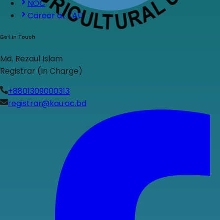
NOC
Career at KAU
Get in Touch
Md. Rezaul Islam
Registrar (In Charge)
+8801309000313
registrar@kau.ac.bd