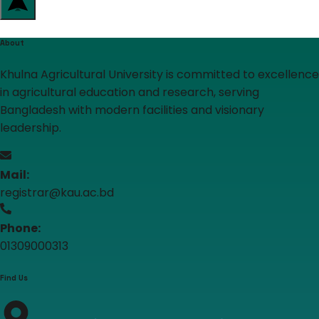
About
Khulna Agricultural University is committed to excellence
in agricultural education and research, serving
Bangladesh with modern facilities and visionary
leadership.
Mail:
registrar@kau.ac.bd
Phone:
01309000313
Find Us