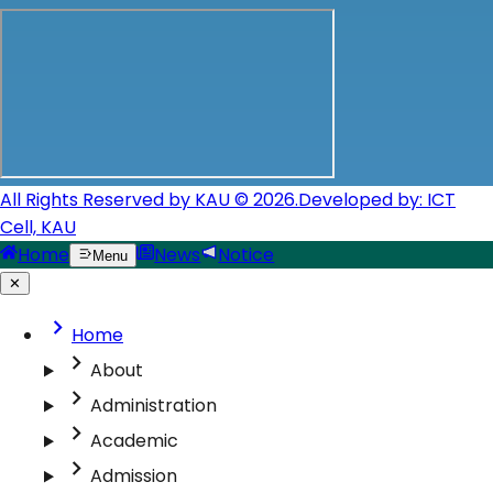
All Rights Reserved by KAU © 2026.
Developed by: ICT
Cell, KAU
Home
News
Notice
Menu
✕
Home
About
Administration
Academic
Admission