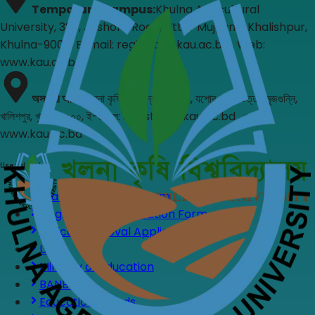
Temporary Campus
:
Khulna Agricultural
University, 327, Jashore Road, Uttar Mujgunni Khalishpur,
Khulna-9000, E-mail: registrar@kau.ac.bd , Web:
www.kau.ac.bd
অস্থায়ী অফিস
:
খুলনা কৃষি বিশ্ববিদ্যালয়, ৩২৭, যশোর রোড, উত্তর মুজগুন্নি,
খালিশপুর, খুলনা-৯০০০, ই-মেইল: registrar@kau.ac.bd , ওয়েব:
www.kau.ac.bd
Useful Links
Leave Application Form
Upgradation Application Form
Ethical Approval Application
UGC
Ministry of Education
BANBEIS
Education Boards