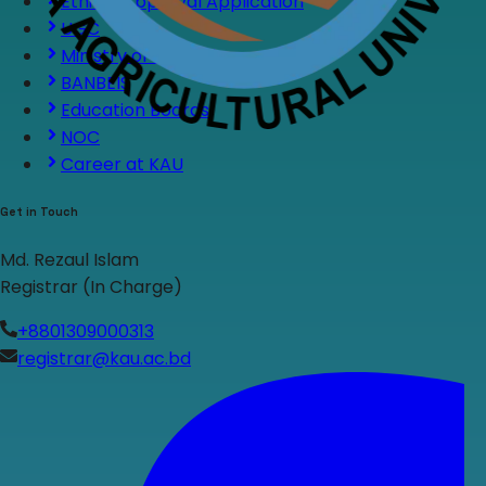
Ethical Approval Application
UGC
Ministry of Education
BANBEIS
Education Boards
NOC
Career at KAU
Get in Touch
Md. Rezaul Islam
Registrar (In Charge)
+8801309000313
registrar@kau.ac.bd