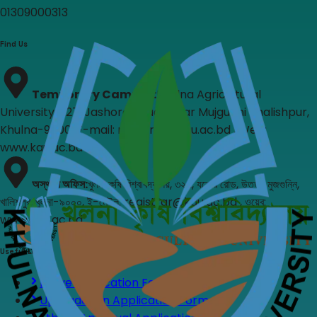
01309000313
Find Us
Temporary Campus
:
Khulna Agricultural
University, 327, Jashore Road, Uttar Mujgunni Khalishpur,
Khulna-9000, E-mail: registrar@kau.ac.bd , Web:
www.kau.ac.bd
অস্থায়ী অফিস
:
খুলনা কৃষি বিশ্ববিদ্যালয়, ৩২৭, যশোর রোড, উত্তর মুজগুন্নি,
খালিশপুর, খুলনা-৯০০০, ই-মেইল: registrar@kau.ac.bd , ওয়েব:
www.kau.ac.bd
Useful Links
Leave Application Form
Upgradation Application Form