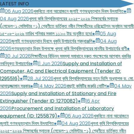
LATEST INFO
06 Aug 2026
খুকৃবিতে নানা আয়োজনে জুলাই গণঅভ্যুত্থান দিবস উদযাপিত
●
04 Aug 2026
খুলনা কৃষি বিশ্ববিদ্যালয়ের ২০২৫-২০২৬ শিক্ষাবর্ষের স্নাতক
(লেভেল-১ সেমিস্টার -১) শ্রেণীতে ভর্তিকৃত নবীন শিক্ষার্থীদের ওরিয়েন্টেশন অনুষ্ঠান আগামী
১৫-০৮-২০২৬ তারিখ শনিবার সকাল ১১:০০ টায় অনুষ্ঠিত হবে।
●
05 Aug
2026
জুলাই গণঅভ্যুত্থান দিবসে খুকৃবি উপাচার্যের শ্রদ্ধাঞ্জলি
●
04 Aug
2026
গণঅভ্যুত্থান দিবস উপলক্ষে খুলনা কৃষি বিশ্ববিদ্যালয়ের মাননীয় উপাচার্যের বাণী
●
30 Jul 2026
শিক্ষার্থীদের বিভিন্ন সমস্যা সমাধানে দ্রুত পদক্ষেপের আশ্বাস খুকৃবির
নবনিযুক্ত উপাচার্যের
●
11 Jun 2026
Supply and Installation of
Computer, AC and Electrical Equipment (Tender ID:
1295516)
●
28 Jul 2026
খুলনা কৃষি বিশ্ববিদ্যালয়ের নতুন ভিসি অধ্যাপক ড. মো.
আসাদুজ্জামান সরকার
●
14 May 2026
বাছাই কমিটির জরুরি নোটিশ
●
04 May
2026
Supply and Installation of Stationary and Fire
Extinguisher (Tender ID :1270082)
●
16 Apr
2026
Procurement and Installation of Laboratory
equipment (ID: 1255879)
●
06 Aug 2026
খুকৃবিতে নানা আয়োজনে
জুলাই গণঅভ্যুত্থান দিবস উদযাপিত
●
04 Aug 2026
খুলনা কৃষি বিশ্ববিদ্যালয়ের
২০২৫-২০২৬ শিক্ষাবর্ষের স্নাতক (লেভেল-১ সেমিস্টার -১) শ্রেণীতে ভর্তিকৃত নবীন