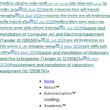
শিক্ষার্থীদের ওরিয়েন্টেশন অনুষ্ঠান আগামী ১৫-০৮-২০২৬ তারিখ শনিবার সকাল ১১:০০ টায়
অনুষ্ঠিত হবে।
●
05 Aug 2026
জুলাই গণঅভ্যুত্থান দিবসে খুকৃবি উপাচার্যের
শ্রদ্ধাঞ্জলি
●
04 Aug 2026
গণঅভ্যুত্থান দিবস উপলক্ষে খুলনা কৃষি বিশ্ববিদ্যালয়ের
মাননীয় উপাচার্যের বাণী
●
30 Jul 2026
শিক্ষার্থীদের বিভিন্ন সমস্যা সমাধানে দ্রুত
পদক্ষেপের আশ্বাস খুকৃবির নবনিযুক্ত উপাচার্যের
●
11 Jun 2026
Supply and
Installation of Computer, AC and Electrical Equipment
(Tender ID: 1295516)
●
28 Jul 2026
খুলনা কৃষি বিশ্ববিদ্যালয়ের নতুন
ভিসি অধ্যাপক ড. মো. আসাদুজ্জামান সরকার
●
14 May 2026
বাছাই কমিটির জরুরি
নোটিশ
●
04 May 2026
Supply and Installation of Stationary
and Fire Extinguisher (Tender ID :1270082)
●
16 Apr
2026
Procurement and Installation of Laboratory
equipment (ID: 1255879)
●
Home
About
Administration
Loading...
Academic