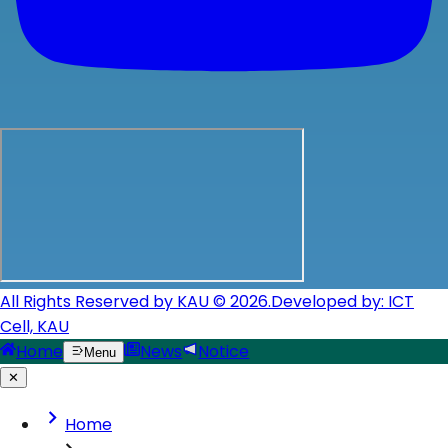
All Rights Reserved by KAU © 2026.
Developed by: ICT
Cell, KAU
Home
News
Notice
Menu
✕
Home