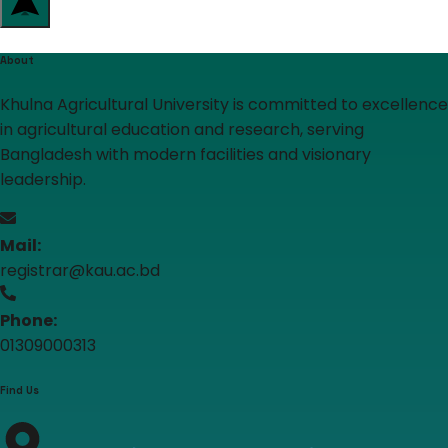
About
Khulna Agricultural University is committed to excellence
in agricultural education and research, serving
Bangladesh with modern facilities and visionary
leadership.
Mail:
registrar@kau.ac.bd
Phone:
01309000313
Find Us