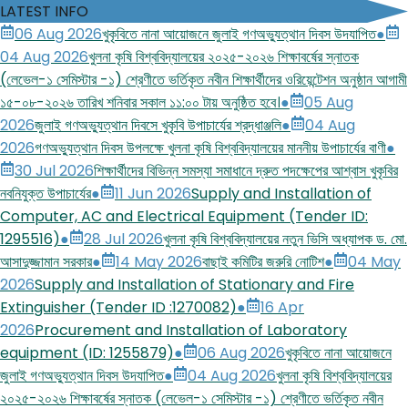
LATEST INFO
06 Aug 2026
খুকৃবিতে নানা আয়োজনে জুলাই গণঅভ্যুত্থান দিবস উদযাপিত
●
04 Aug 2026
খুলনা কৃষি বিশ্ববিদ্যালয়ের ২০২৫-২০২৬ শিক্ষাবর্ষের স্নাতক
(লেভেল-১ সেমিস্টার -১) শ্রেণীতে ভর্তিকৃত নবীন শিক্ষার্থীদের ওরিয়েন্টেশন অনুষ্ঠান আগামী
১৫-০৮-২০২৬ তারিখ শনিবার সকাল ১১:০০ টায় অনুষ্ঠিত হবে।
●
05 Aug
2026
জুলাই গণঅভ্যুত্থান দিবসে খুকৃবি উপাচার্যের শ্রদ্ধাঞ্জলি
●
04 Aug
2026
গণঅভ্যুত্থান দিবস উপলক্ষে খুলনা কৃষি বিশ্ববিদ্যালয়ের মাননীয় উপাচার্যের বাণী
●
30 Jul 2026
শিক্ষার্থীদের বিভিন্ন সমস্যা সমাধানে দ্রুত পদক্ষেপের আশ্বাস খুকৃবির
নবনিযুক্ত উপাচার্যের
●
11 Jun 2026
Supply and Installation of
Computer, AC and Electrical Equipment (Tender ID:
1295516)
●
28 Jul 2026
খুলনা কৃষি বিশ্ববিদ্যালয়ের নতুন ভিসি অধ্যাপক ড. মো.
আসাদুজ্জামান সরকার
●
14 May 2026
বাছাই কমিটির জরুরি নোটিশ
●
04 May
2026
Supply and Installation of Stationary and Fire
Extinguisher (Tender ID :1270082)
●
16 Apr
2026
Procurement and Installation of Laboratory
equipment (ID: 1255879)
●
06 Aug 2026
খুকৃবিতে নানা আয়োজনে
জুলাই গণঅভ্যুত্থান দিবস উদযাপিত
●
04 Aug 2026
খুলনা কৃষি বিশ্ববিদ্যালয়ের
২০২৫-২০২৬ শিক্ষাবর্ষের স্নাতক (লেভেল-১ সেমিস্টার -১) শ্রেণীতে ভর্তিকৃত নবীন