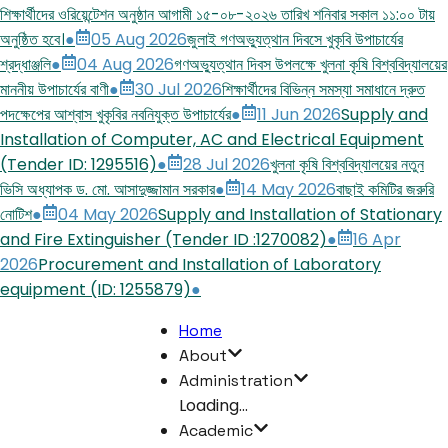
শিক্ষার্থীদের ওরিয়েন্টেশন অনুষ্ঠান আগামী ১৫-০৮-২০২৬ তারিখ শনিবার সকাল ১১:০০ টায়
অনুষ্ঠিত হবে।
●
05 Aug 2026
জুলাই গণঅভ্যুত্থান দিবসে খুকৃবি উপাচার্যের
শ্রদ্ধাঞ্জলি
●
04 Aug 2026
গণঅভ্যুত্থান দিবস উপলক্ষে খুলনা কৃষি বিশ্ববিদ্যালয়ের
মাননীয় উপাচার্যের বাণী
●
30 Jul 2026
শিক্ষার্থীদের বিভিন্ন সমস্যা সমাধানে দ্রুত
পদক্ষেপের আশ্বাস খুকৃবির নবনিযুক্ত উপাচার্যের
●
11 Jun 2026
Supply and
Installation of Computer, AC and Electrical Equipment
(Tender ID: 1295516)
●
28 Jul 2026
খুলনা কৃষি বিশ্ববিদ্যালয়ের নতুন
ভিসি অধ্যাপক ড. মো. আসাদুজ্জামান সরকার
●
14 May 2026
বাছাই কমিটির জরুরি
নোটিশ
●
04 May 2026
Supply and Installation of Stationary
and Fire Extinguisher (Tender ID :1270082)
●
16 Apr
2026
Procurement and Installation of Laboratory
equipment (ID: 1255879)
●
Home
About
Administration
Loading...
Academic