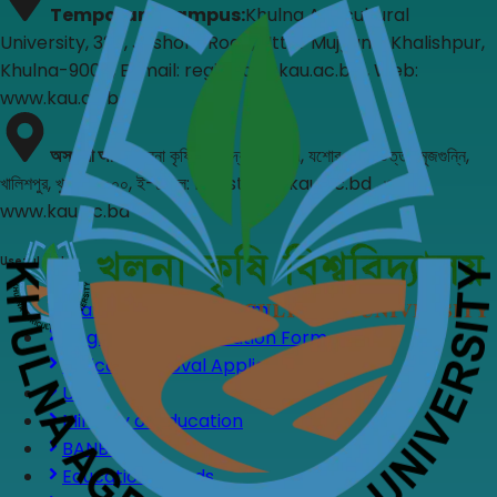
Temporary Campus
:
Khulna Agricultural
University, 327, Jashore Road, Uttar Mujgunni Khalishpur,
Khulna-9000, E-mail: registrar@kau.ac.bd , Web:
www.kau.ac.bd
অস্থায়ী অফিস
:
খুলনা কৃষি বিশ্ববিদ্যালয়, ৩২৭, যশোর রোড, উত্তর মুজগুন্নি,
খালিশপুর, খুলনা-৯০০০, ই-মেইল: registrar@kau.ac.bd , ওয়েব:
www.kau.ac.bd
Useful Links
Leave Application Form
Upgradation Application Form
Ethical Approval Application
UGC
Ministry of Education
BANBEIS
Education Boards