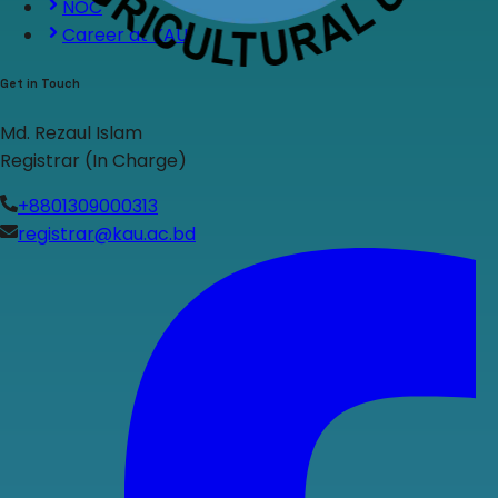
NOC
Career at KAU
Get in Touch
Md. Rezaul Islam
Registrar (In Charge)
+8801309000313
registrar@kau.ac.bd