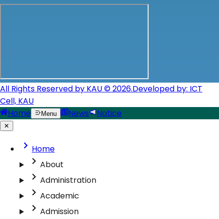
All Rights Reserved by KAU © 2026.
Developed by: ICT
Cell, KAU
Home
News
Notice
Menu
✕
Home
About
Administration
Academic
Admission