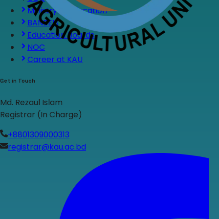
Ministry of Education
BANBEIS
Education Boards
NOC
Career at KAU
Get in Touch
Md. Rezaul Islam
Registrar (In Charge)
+8801309000313
registrar@kau.ac.bd