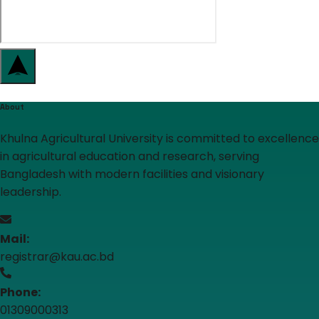
About
Khulna Agricultural University is committed to excellence
in agricultural education and research, serving
Bangladesh with modern facilities and visionary
leadership.
Mail:
registrar@kau.ac.bd
Phone:
01309000313