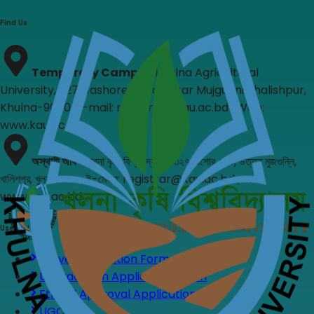
Find Us
Temporary Campus
:
Khulna Agricultural
University, 327, Jashore Road, Uttar Mujgunni Khalishpur,
Khulna-9000, E-mail: registrar@kau.ac.bd , Web:
www.kau.ac.bd
অস্থায়ী অফিস
:
খুলনা কৃষি বিশ্ববিদ্যালয়, ৩২৭, যশোর রোড, উত্তর মুজগুন্নি,
খালিশপুর, খুলনা-৯০০০, ই-মেইল: registrar@kau.ac.bd , ওয়েব:
www.kau.ac.bd
Useful Links
Leave Application Form
Upgradation Application Form
Ethical Approval Application
UGC