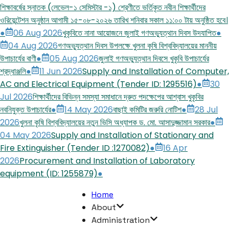
শিক্ষাবর্ষের স্নাতক (লেভেল-১ সেমিস্টার -১) শ্রেণীতে ভর্তিকৃত নবীন শিক্ষার্থীদের
ওরিয়েন্টেশন অনুষ্ঠান আগামী ১৫-০৮-২০২৬ তারিখ শনিবার সকাল ১১:০০ টায় অনুষ্ঠিত হবে।
●
06 Aug 2026
খুকৃবিতে নানা আয়োজনে জুলাই গণঅভ্যুত্থান দিবস উদযাপিত
●
04 Aug 2026
গণঅভ্যুত্থান দিবস উপলক্ষে খুলনা কৃষি বিশ্ববিদ্যালয়ের মাননীয়
উপাচার্যের বাণী
●
05 Aug 2026
জুলাই গণঅভ্যুত্থান দিবসে খুকৃবি উপাচার্যের
শ্রদ্ধাঞ্জলি
●
11 Jun 2026
Supply and Installation of Computer,
AC and Electrical Equipment (Tender ID: 1295516)
●
30
Jul 2026
শিক্ষার্থীদের বিভিন্ন সমস্যা সমাধানে দ্রুত পদক্ষেপের আশ্বাস খুকৃবির
নবনিযুক্ত উপাচার্যের
●
14 May 2026
বাছাই কমিটির জরুরি নোটিশ
●
28 Jul
2026
খুলনা কৃষি বিশ্ববিদ্যালয়ের নতুন ভিসি অধ্যাপক ড. মো. আসাদুজ্জামান সরকার
●
04 May 2026
Supply and Installation of Stationary and
Fire Extinguisher (Tender ID :1270082)
●
16 Apr
2026
Procurement and Installation of Laboratory
equipment (ID: 1255879)
●
Home
About
Administration