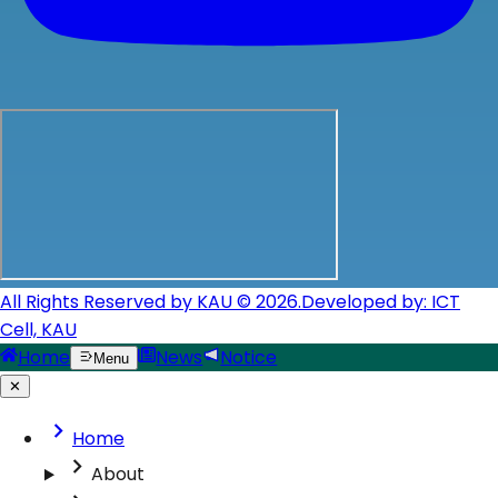
All Rights Reserved by KAU © 2026.
Developed by: ICT
Cell, KAU
Home
News
Notice
Menu
✕
Home
About