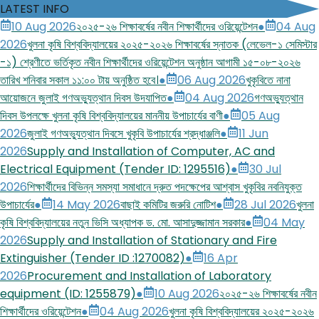
LATEST INFO
10 Aug 2026
২০২৫-২৬ শিক্ষাবর্ষের নবীন শিক্ষার্থীদের ওরিয়েন্টেশন
●
04 Aug
2026
খুলনা কৃষি বিশ্ববিদ্যালয়ের ২০২৫-২০২৬ শিক্ষাবর্ষের স্নাতক (লেভেল-১ সেমিস্টার
-১) শ্রেণীতে ভর্তিকৃত নবীন শিক্ষার্থীদের ওরিয়েন্টেশন অনুষ্ঠান আগামী ১৫-০৮-২০২৬
তারিখ শনিবার সকাল ১১:০০ টায় অনুষ্ঠিত হবে।
●
06 Aug 2026
খুকৃবিতে নানা
আয়োজনে জুলাই গণঅভ্যুত্থান দিবস উদযাপিত
●
04 Aug 2026
গণঅভ্যুত্থান
দিবস উপলক্ষে খুলনা কৃষি বিশ্ববিদ্যালয়ের মাননীয় উপাচার্যের বাণী
●
05 Aug
2026
জুলাই গণঅভ্যুত্থান দিবসে খুকৃবি উপাচার্যের শ্রদ্ধাঞ্জলি
●
11 Jun
2026
Supply and Installation of Computer, AC and
Electrical Equipment (Tender ID: 1295516)
●
30 Jul
2026
শিক্ষার্থীদের বিভিন্ন সমস্যা সমাধানে দ্রুত পদক্ষেপের আশ্বাস খুকৃবির নবনিযুক্ত
উপাচার্যের
●
14 May 2026
বাছাই কমিটির জরুরি নোটিশ
●
28 Jul 2026
খুলনা
কৃষি বিশ্ববিদ্যালয়ের নতুন ভিসি অধ্যাপক ড. মো. আসাদুজ্জামান সরকার
●
04 May
2026
Supply and Installation of Stationary and Fire
Extinguisher (Tender ID :1270082)
●
16 Apr
2026
Procurement and Installation of Laboratory
equipment (ID: 1255879)
●
10 Aug 2026
২০২৫-২৬ শিক্ষাবর্ষের নবীন
শিক্ষার্থীদের ওরিয়েন্টেশন
●
04 Aug 2026
খুলনা কৃষি বিশ্ববিদ্যালয়ের ২০২৫-২০২৬