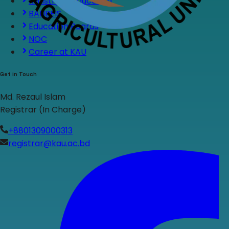
Ministry of Education
BANBEIS
Education Boards
NOC
Career at KAU
Get in Touch
Md. Rezaul Islam
Registrar (In Charge)
+8801309000313
registrar@kau.ac.bd