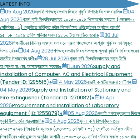
LATEST INFO
05 Aug 2026
জুলাই গণঅভ্যুত্থান দিবসে খুকৃবি উপাচার্যের শ্রদ্ধাঞ্জলি
●
04
Aug 2026
খুলনা কৃষি বিশ্ববিদ্যালয়ের ২০২৫-২০২৬ শিক্ষাবর্ষের স্নাতক (লেভেল-১
সেমিস্টার -১) শ্রেণীতে ভর্তিকৃত নবীন শিক্ষার্থীদের ওরিয়েন্টেশন অনুষ্ঠান আগামী
১৫-০৮-২০২৬ তারিখ শনিবার সকাল ১১:০০ টায় অনুষ্ঠিত হবে।
●
30 Jul
2026
শিক্ষার্থীদের বিভিন্ন সমস্যা সমাধানে দ্রুত পদক্ষেপের আশ্বাস খুকৃবির নবনিযুক্ত
উপাচার্যের
●
04 Aug 2026
গণঅভ্যুত্থান দিবস উপলক্ষে খুলনা কৃষি বিশ্ববিদ্যালয়ের
মাননীয় উপাচার্যের বাণী
●
28 Jul 2026
খুলনা কৃষি বিশ্ববিদ্যালয়ের নতুন ভিসি
অধ্যাপক ড. মো. আসাদুজ্জামান সরকার
●
11 Jun 2026
Supply and
Installation of Computer, AC and Electrical Equipment
(Tender ID: 1295516)
●
14 May 2026
বাছাই কমিটির জরুরি নোটিশ
●
04 May 2026
Supply and Installation of Stationary and
Fire Extinguisher (Tender ID :1270082)
●
16 Apr
2026
Procurement and Installation of Laboratory
equipment (ID: 1255879)
●
05 Aug 2026
জুলাই গণঅভ্যুত্থান দিবসে
খুকৃবি উপাচার্যের শ্রদ্ধাঞ্জলি
●
04 Aug 2026
খুলনা কৃষি বিশ্ববিদ্যালয়ের
২০২৫-২০২৬ শিক্ষাবর্ষের স্নাতক (লেভেল-১ সেমিস্টার -১) শ্রেণীতে ভর্তিকৃত নবীন
শিক্ষার্থীদের ওরিয়েন্টেশন অনুষ্ঠান আগামী ১৫-০৮-২০২৬ তারিখ শনিবার সকাল ১১:০০ টায়