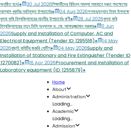
অনুষ্ঠিত হবে।
●
30 Jul 2026
শিক্ষার্থীদের বিভিন্ন সমস্যা সমাধানে দ্রুত পদক্ষেপের
আশ্বাস খুকৃবির নবনিযুক্ত উপাচার্যের
●
04 Aug 2026
গণঅভ্যুত্থান দিবস উপলক্ষে
খুলনা কৃষি বিশ্ববিদ্যালয়ের মাননীয় উপাচার্যের বাণী
●
28 Jul 2026
খুলনা কৃষি
বিশ্ববিদ্যালয়ের নতুন ভিসি অধ্যাপক ড. মো. আসাদুজ্জামান সরকার
●
11 Jun
2026
Supply and Installation of Computer, AC and
Electrical Equipment (Tender ID: 1295516)
●
14 May
2026
বাছাই কমিটির জরুরি নোটিশ
●
04 May 2026
Supply and
Installation of Stationary and Fire Extinguisher (Tender ID
:1270082)
●
16 Apr 2026
Procurement and Installation of
Laboratory equipment (ID: 1255879)
●
Home
About
Administration
Loading...
Academic
Loading...
Admission