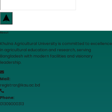
About
Khulna Agricultural University is committed to excellence
in agricultural education and research, serving
Bangladesh with modern facilities and visionary
leadership.
Mail:
registrar@kau.ac.bd
Phone:
01309000313