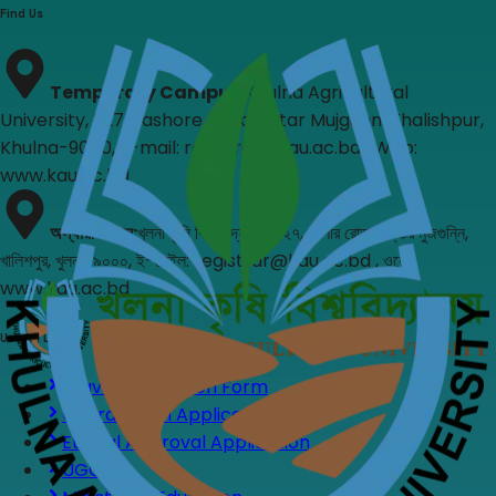
Find Us
Temporary Campus
:
Khulna Agricultural
University, 327, Jashore Road, Uttar Mujgunni Khalishpur,
Khulna-9000, E-mail: registrar@kau.ac.bd , Web:
www.kau.ac.bd
অস্থায়ী অফিস
:
খুলনা কৃষি বিশ্ববিদ্যালয়, ৩২৭, যশোর রোড, উত্তর মুজগুন্নি,
খালিশপুর, খুলনা-৯০০০, ই-মেইল: registrar@kau.ac.bd , ওয়েব:
www.kau.ac.bd
Useful Links
Leave Application Form
Upgradation Application Form
Ethical Approval Application
UGC