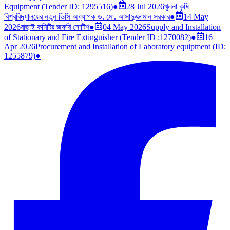
Equipment (Tender ID: 1295516)
●
28 Jul 2026
খুলনা কৃষি
বিশ্ববিদ্যালয়ের নতুন ভিসি অধ্যাপক ড. মো. আসাদুজ্জামান সরকার
●
14 May
2026
বাছাই কমিটির জরুরি নোটিশ
●
04 May 2026
Supply and Installation
of Stationary and Fire Extinguisher (Tender ID :1270082)
●
16
Apr 2026
Procurement and Installation of Laboratory equipment (ID:
1255879)
●