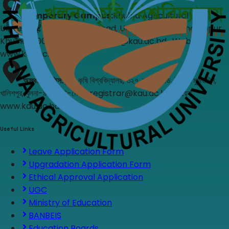
Temporary Campus
:
Khulna Agricultural
University, 327, Jashore Road, Uttar Mujgunni Khalishpur,
Khulna-9000, E-mail: registrar@kau.ac.bd , Web:
www.kau.ac.bd
অস্থায়ী অফিস
:
খুলনা কৃষি বিশ্ববিদ্যালয়, ৩২৭, যশোর রোড, উত্তর মুজগুন্নি,
খালিশপুর, খুলনা-৯০০০, ই-মেইল: registrar@kau.ac.bd , ওয়েব:
www.kau.ac.bd
Useful Links
Leave Application Form
Upgradation Application Form
Ethical Approval Application
UGC
Ministry of Education
BANBEIS
Education Boards