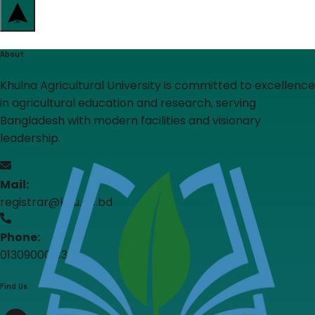
About
Khulna Agricultural University is committed to excellence
in agricultural education and research, serving
Bangladesh with modern facilities and visionary
leadership.
Mail:
registrar@kau.ac.bd
Phone:
01309000313
Find Us