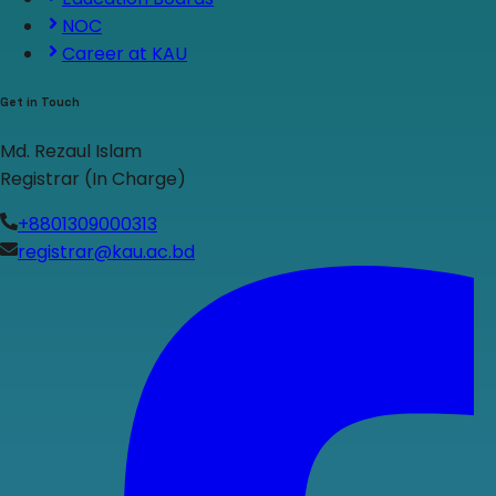
NOC
Career at KAU
Get in Touch
Md. Rezaul Islam
Registrar (In Charge)
+8801309000313
registrar@kau.ac.bd